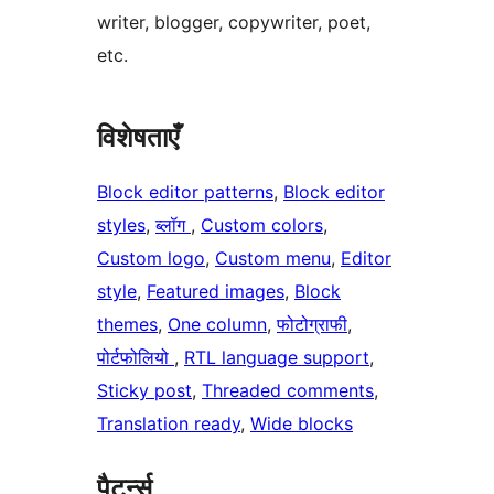
writer, blogger, copywriter, poet,
etc.
विशेषताएँ
Block editor patterns
, 
Block editor
styles
, 
ब्लॉग
, 
Custom colors
, 
Custom logo
, 
Custom menu
, 
Editor
style
, 
Featured images
, 
Block
themes
, 
One column
, 
फोटोग्राफी
, 
पोर्टफोलियो
, 
RTL language support
, 
Sticky post
, 
Threaded comments
, 
Translation ready
, 
Wide blocks
पैटर्न्स