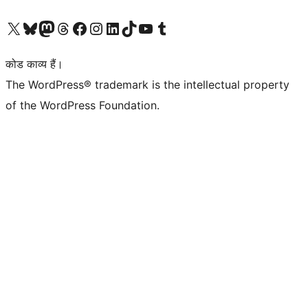
Visit our X (formerly Twitter) account
हमारे बलुस्की खाते पर जाएँ
Visit our Mastodon account
हमारे थ्रेड्स अकाउंट पर जाएं
हमारे फेसबुक पेज पर जाएँ
हमारे इंस्टाग्राम अकाउंट पर जाएं
हमारे लिंक्डइन खाते पर जाएँ
हमारे टिकटॉक खाते पर जाएँ
हमारे यूट्यूब चैनल पर जाएं
हमारे Tumblr खाते पर जाएँ
कोड काव्य हैं।
The WordPress® trademark is the intellectual property
of the WordPress Foundation.