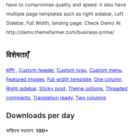
have to compromise quality and speed. it also have
multiple page templates such as right sidebar, Left
Sidebar, Full Width, landing page. Check Demo At
http://demo.themefarmer.com/business-prime/
विशेषताएँ
ब्लॉग
, 
Custom header
, 
Custom logo
, 
Custom menu
, 
Featured images
, 
Full width template
, 
One column
, 
Right sidebar
, 
Sticky post
, 
Theme options
, 
Threaded
comments
, 
Translation ready
, 
Two columns
Downloads per day
सक्रिय स्थापन:
100+