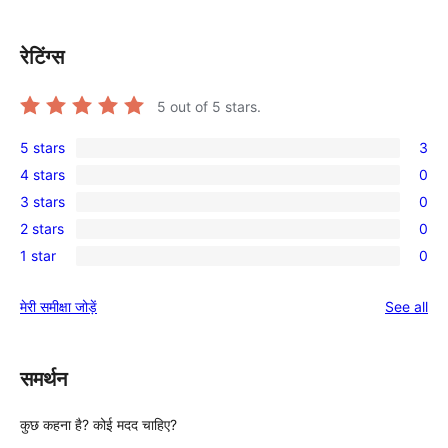
रेटिंग्स
5
out of 5 stars.
5 stars
3
3
4 stars
0
5-
0
3 stars
0
star
4-
0
reviews
2 stars
0
star
3-
0
reviews
1 star
0
star
2-
0
reviews
star
1-
re
मेरी समीक्षा जोड़ें
See all
reviews
star
reviews
समर्थन
कुछ कहना है? कोई मदद चाहिए?