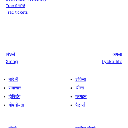
Trac में खोजें
Trac tickets
पिछले
अगला
Xmag
Lycka lite
बारे में
शोकेस
समाचार
थीम्स
होस्टिंग
प्लगइन
गोपनीयता
पैटर्न्स