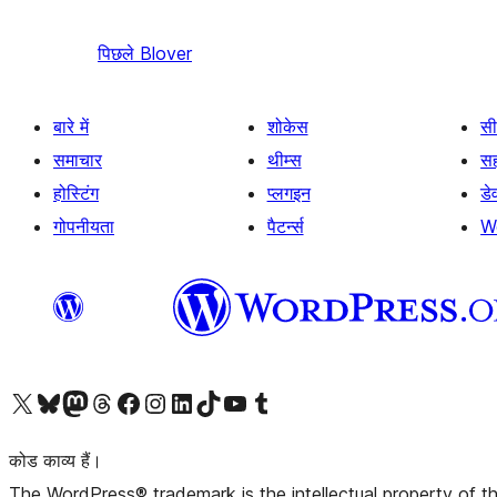
पिछले
Blover
बारे में
शोकेस
सी
समाचार
थीम्स
स
होस्टिंग
प्लगइन
डे
गोपनीयता
पैटर्न्स
W
Visit our X (formerly Twitter) account
हमारे बलुस्की खाते पर जाएँ
Visit our Mastodon account
हमारे थ्रेड्स अकाउंट पर जाएं
हमारे फेसबुक पेज पर जाएँ
हमारे इंस्टाग्राम अकाउंट पर जाएं
हमारे लिंक्डइन खाते पर जाएँ
हमारे टिकटॉक खाते पर जाएँ
हमारे यूट्यूब चैनल पर जाएं
हमारे Tumblr खाते पर जाएँ
कोड काव्य हैं।
The WordPress® trademark is the intellectual property of 