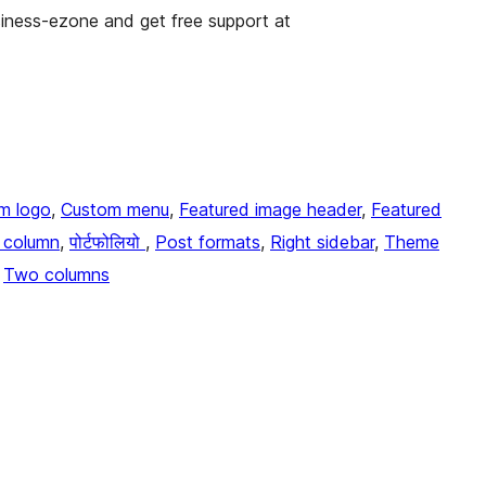
ness-ezone and get free support at
m logo
, 
Custom menu
, 
Featured image header
, 
Featured
 column
, 
पोर्टफोलियो
, 
Post formats
, 
Right sidebar
, 
Theme
 
Two columns