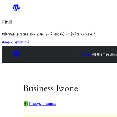
सामग्री
पर
Hindi
जाएं
थीम्स
प्लगइन्स
समाचार
सहायता
हमारे बारे में
टीम
वर्डप्रेस प्राप्त करें
वर्डप्रेस प्राप्त करें
Themes
All themes
Bus
Business Ezone
Prosys Themes