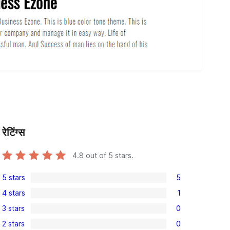
रेटिंग्स
4.8
out of 5 stars.
5 stars
5
5
4 stars
1
5-
1
3 stars
0
star
4-
0
reviews
2 stars
0
star
3-
0