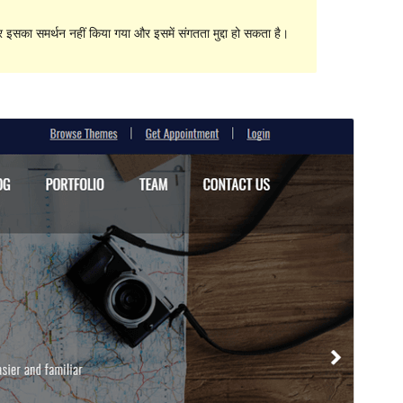
सका समर्थन नहीं किया गया और इसमें संगतता मुद्दा हो सकता है।
पूर्व संवीक्षा
डाउनलोड
संस्करण
1.1.5
अंतिम अपडेट किया
जनवरी 30, 2020
सक्रिय स्थापना
100+
WordPress version
4.7
PHP version
5.2
थीम होमपेज