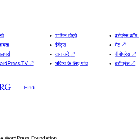
खे
शामिल होइये
वर्डप्रेस.कॉम
हायता
ईवेंट्स
मैट
↗
वलपर्स
दान करें
↗
बीबीप्रेस
↗
ordPress.TV
↗
भविष्य के लिए पांच
बडीप्रेस
↗
Hindi
the WordPress Foundation.