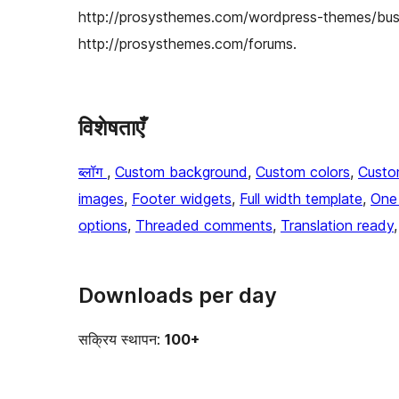
http://prosysthemes.com/wordpress-themes/busi
http://prosysthemes.com/forums.
विशेषताएँ
ब्लॉग
, 
Custom background
, 
Custom colors
, 
Custo
images
, 
Footer widgets
, 
Full width template
, 
One
options
, 
Threaded comments
, 
Translation ready
,
Downloads per day
सक्रिय स्थापन:
100+