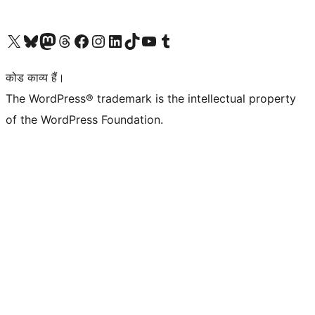
Visit our X (formerly Twitter) account
हमारे बलुस्की खाते पर जाएँ
Visit our Mastodon account
हमारे थ्रेड्स अकाउंट पर जाएं
हमारे फेसबुक पेज पर जाएँ
हमारे इंस्टाग्राम अकाउंट पर जाएं
हमारे लिंक्डइन खाते पर जाएँ
हमारे टिकटॉक खाते पर जाएँ
हमारे यूट्यूब चैनल पर जाएं
हमारे Tumblr खाते पर जाएँ
कोड काव्य हैं।
The WordPress® trademark is the intellectual property
of the WordPress Foundation.