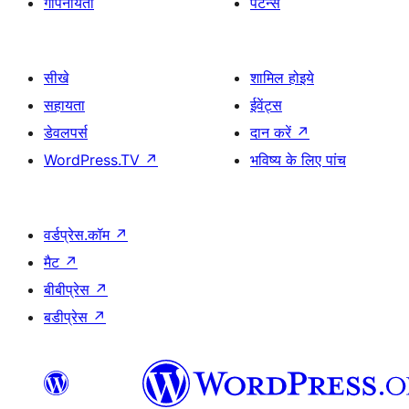
गोपनीयता
पैटर्न्स
सीखे
शामिल होइये
सहायता
ईवेंट्स
डेवलपर्स
दान करें
↗
WordPress.TV
↗
भविष्य के लिए पांच
वर्डप्रेस.कॉम
↗
मैट
↗
बीबीप्रेस
↗
बडीप्रेस
↗