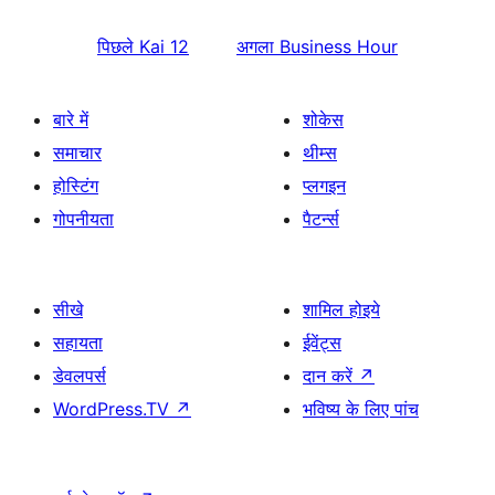
पिछले
Kai 12
अगला
Business Hour
बारे में
शोकेस
समाचार
थीम्स
होस्टिंग
प्लगइन
गोपनीयता
पैटर्न्स
सीखे
शामिल होइये
सहायता
ईवेंट्स
डेवलपर्स
दान करें
↗
WordPress.TV
↗
भविष्य के लिए पांच