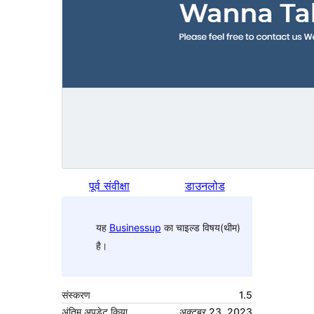
पूर्व संवीक्षा
डाउनलोड
यह
Businessup
का चाइल्ड विषय(थीम)
है।
संस्करण
1.5
अंतिम अपडेट किया
अक्टूबर 23, 2023