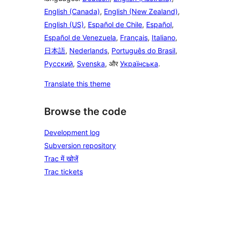
English (Canada)
,
English (New Zealand)
,
English (US)
,
Español de Chile
,
Español
,
Español de Venezuela
,
Français
,
Italiano
,
日本語
,
Nederlands
,
Português do Brasil
,
Русский
,
Svenska
, और
Українська
.
Translate this theme
Browse the code
Development log
Subversion repository
Trac में खोजें
Trac tickets