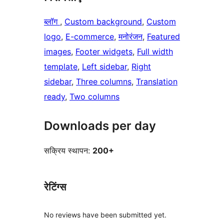
ब्लॉग
, 
Custom background
, 
Custom
logo
, 
E-commerce
, 
मनोरंजन
, 
Featured
images
, 
Footer widgets
, 
Full width
template
, 
Left sidebar
, 
Right
sidebar
, 
Three columns
, 
Translation
ready
, 
Two columns
Downloads per day
सक्रिय स्थापन:
200+
रेटिंग्स
No reviews have been submitted yet.