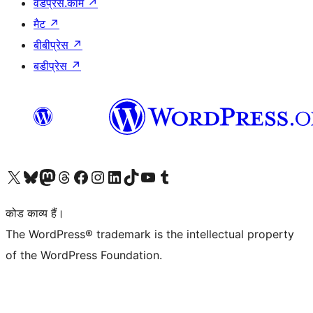
वर्डप्रेस.कॉम
↗
मैट
↗
बीबीप्रेस
↗
बडीप्रेस
↗
Visit our X (formerly Twitter) account
हमारे बलुस्की खाते पर जाएँ
Visit our Mastodon account
हमारे थ्रेड्स अकाउंट पर जाएं
हमारे फेसबुक पेज पर जाएँ
हमारे इंस्टाग्राम अकाउंट पर जाएं
हमारे लिंक्डइन खाते पर जाएँ
हमारे टिकटॉक खाते पर जाएँ
हमारे यूट्यूब चैनल पर जाएं
हमारे Tumblr खाते पर जाएँ
कोड काव्य हैं।
The WordPress® trademark is the intellectual property
of the WordPress Foundation.