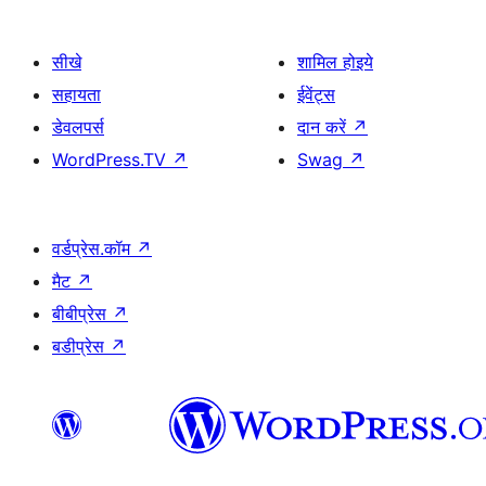
सीखे
शामिल होइये
सहायता
ईवेंट्स
डेवलपर्स
दान करें
↗
WordPress.TV
↗
Swag
↗
वर्डप्रेस.कॉम
↗
मैट
↗
बीबीप्रेस
↗
बडीप्रेस
↗