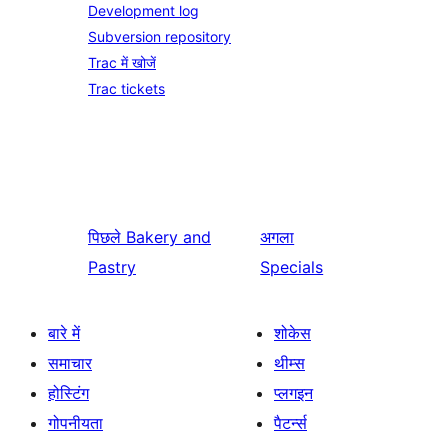
Development log
Subversion repository
Trac में खोजें
Trac tickets
पिछले
Bakery and
अगला
Pastry
Specials
बारे में
शोकेस
समाचार
थीम्स
होस्टिंग
प्लगइन
गोपनीयता
पैटर्न्स