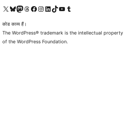
Visit our X (formerly Twitter) account
हमारे बलुस्की खाते पर जाएँ
Visit our Mastodon account
हमारे थ्रेड्स अकाउंट पर जाएं
हमारे फेसबुक पेज पर जाएँ
हमारे इंस्टाग्राम अकाउंट पर जाएं
हमारे लिंक्डइन खाते पर जाएँ
हमारे टिकटॉक खाते पर जाएँ
हमारे यूट्यूब चैनल पर जाएं
हमारे Tumblr खाते पर जाएँ
कोड काव्य हैं।
The WordPress® trademark is the intellectual property
of the WordPress Foundation.