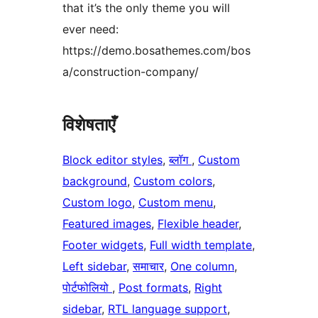
that it’s the only theme you will
ever need:
https://demo.bosathemes.com/bos
a/construction-company/
विशेषताएँ
Block editor styles
, 
ब्लॉग
, 
Custom
background
, 
Custom colors
, 
Custom logo
, 
Custom menu
, 
Featured images
, 
Flexible header
, 
Footer widgets
, 
Full width template
, 
Left sidebar
, 
समाचार
, 
One column
, 
पोर्टफोलियो
, 
Post formats
, 
Right
sidebar
, 
RTL language support
, 