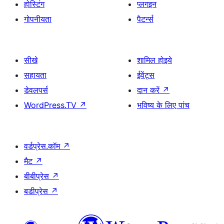
होस्टिंग
प्लगइन
गोपनीयता
पैटर्न्स
सीखे
शामिल होइये
सहायता
ईवेंट्स
डेवलपर्स
दान करें
↗
WordPress.TV
↗
भविष्य के लिए पांच
वर्डप्रेस.कॉम
↗
मैट
↗
बीबीप्रेस
↗
बडीप्रेस
↗