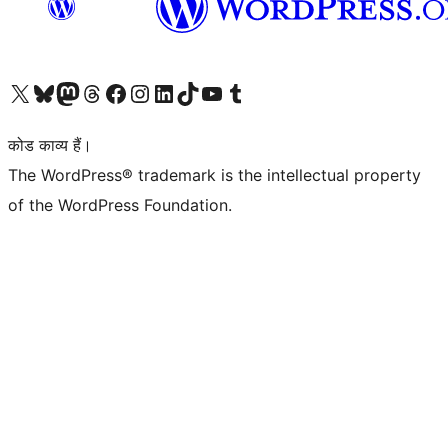
Visit our X (formerly Twitter) account
हमारे बलुस्की खाते पर जाएँ
Visit our Mastodon account
हमारे थ्रेड्स अकाउंट पर जाएं
हमारे फेसबुक पेज पर जाएँ
हमारे इंस्टाग्राम अकाउंट पर जाएं
हमारे लिंक्डइन खाते पर जाएँ
हमारे टिकटॉक खाते पर जाएँ
हमारे यूट्यूब चैनल पर जाएं
हमारे Tumblr खाते पर जाएँ
कोड काव्य हैं।
The WordPress® trademark is the intellectual property
of the WordPress Foundation.