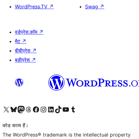
WordPress.TV
↗
Swag
↗
वर्डप्रेस.कॉम
↗
मैट
↗
बीबीप्रेस
↗
बडीप्रेस
↗
Visit our X (formerly Twitter) account
हमारे बलुस्की खाते पर जाएँ
Visit our Mastodon account
हमारे थ्रेड्स अकाउंट पर जाएं
हमारे फेसबुक पेज पर जाएँ
हमारे इंस्टाग्राम अकाउंट पर जाएं
हमारे लिंक्डइन खाते पर जाएँ
हमारे टिकटॉक खाते पर जाएँ
हमारे यूट्यूब चैनल पर जाएं
हमारे Tumblr खाते पर जाएँ
कोड काव्य हैं।
The WordPress® trademark is the intellectual property