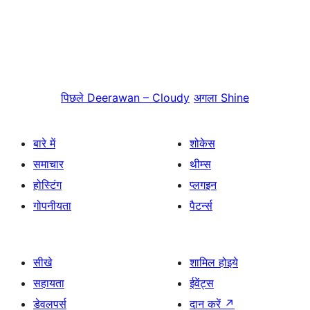
पिछले
Deerawan – Cloudy
अगला
Shine
बारे में
शोकेस
समाचार
थीम्स
होस्टिंग
प्लगइन
गोपनीयता
पैटर्न्स
सीखे
शामिल होइये
सहायता
ईवेंट्स
डेवलपर्स
दान करें
↗