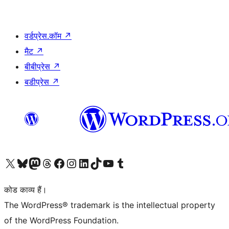
वर्डप्रेस.कॉम
↗
मैट
↗
बीबीप्रेस
↗
बडीप्रेस
↗
Visit our X (formerly Twitter) account
हमारे बलुस्की खाते पर जाएँ
Visit our Mastodon account
हमारे थ्रेड्स अकाउंट पर जाएं
हमारे फेसबुक पेज पर जाएँ
हमारे इंस्टाग्राम अकाउंट पर जाएं
हमारे लिंक्डइन खाते पर जाएँ
हमारे टिकटॉक खाते पर जाएँ
हमारे यूट्यूब चैनल पर जाएं
हमारे Tumblr खाते पर जाएँ
कोड काव्य हैं।
The WordPress® trademark is the intellectual property
of the WordPress Foundation.