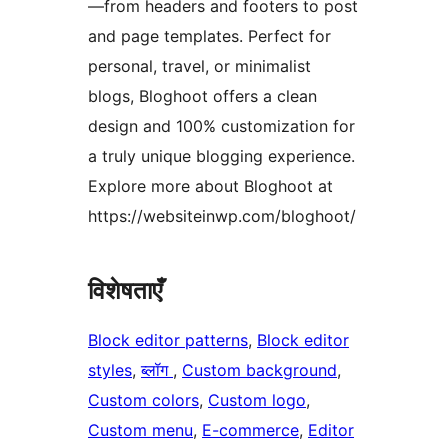
—from headers and footers to post
and page templates. Perfect for
personal, travel, or minimalist
blogs, Bloghoot offers a clean
design and 100% customization for
a truly unique blogging experience.
Explore more about Bloghoot at
https://websiteinwp.com/bloghoot/
विशेषताएँ
Block editor patterns
, 
Block editor
styles
, 
ब्लॉग
, 
Custom background
, 
Custom colors
, 
Custom logo
, 
Custom menu
, 
E-commerce
, 
Editor