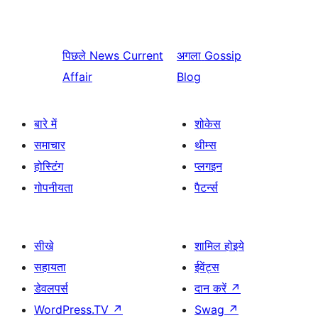
पिछले
News Current
अगला
Gossip
Affair
Blog
बारे में
शोकेस
समाचार
थीम्स
होस्टिंग
प्लगइन
गोपनीयता
पैटर्न्स
सीखे
शामिल होइये
सहायता
ईवेंट्स
डेवलपर्स
दान करें
↗
WordPress.TV
↗
Swag
↗