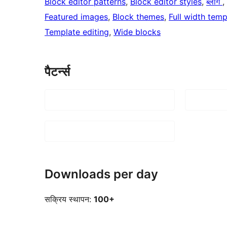
Block editor patterns
, 
Block editor styles
, 
ब्लॉग
, 
Featured images
, 
Block themes
, 
Full width temp
Template editing
, 
Wide blocks
पैटर्न्स
Downloads per day
सक्रिय स्थापन:
100+