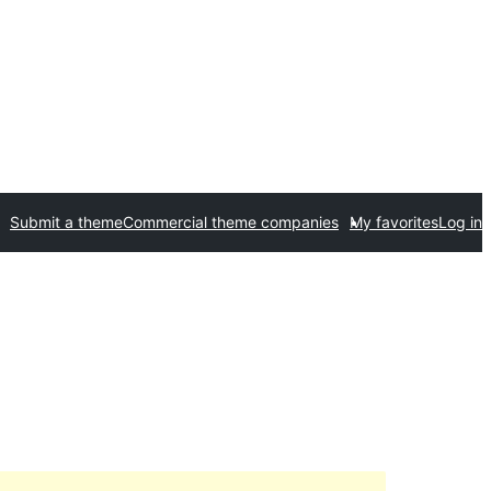
Submit a theme
Commercial theme companies
My favorites
Log in