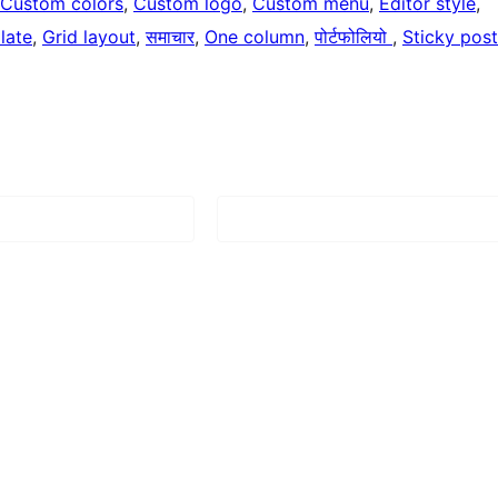
Custom colors
, 
Custom logo
, 
Custom menu
, 
Editor style
, 
late
, 
Grid layout
, 
समाचार
, 
One column
, 
पोर्टफोलियो
, 
Sticky post