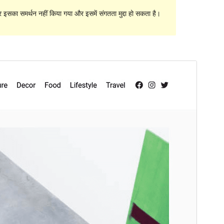
सका समर्थन नहीं किया गया और इसमें संगतता मुद्दा हो सकता है।
पूर्व संवीक्षा
डाउनलोड
संस्करण
1.0.1
अंतिम अपडेट किया
जनवरी 24, 2023
सक्रिय स्थापना
100+
WordPress version
6.1
PHP version
7.2
थीम होमपेज