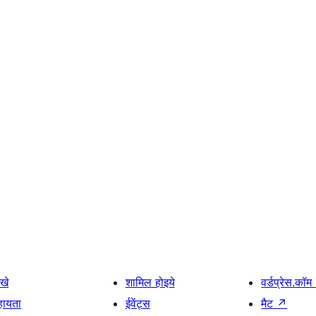
खे
शामिल होइये
वर्डप्रेस.कॉम
हायता
ईवेंट्स
मैट
↗