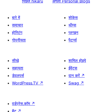
पिछले
hikaru
अगला
Personal Blogs
बारे में
शोकेस
समाचार
थीम्स
होस्टिंग
प्लगइन
गोपनीयता
पैटर्न्स
सीखे
शामिल होइये
सहायता
ईवेंट्स
डेवलपर्स
दान करें
↗
WordPress.TV
↗
Swag
↗
वर्डप्रेस.कॉम
↗
मैट
↗