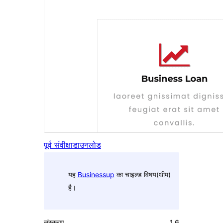
पूर्व संवीक्षा
डाउनलोड
यह
Businessup
का चाइल्ड विषय(थीम)
है।
संस्करण
1.6