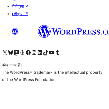
बीबीप्रेस
↗
बडीप्रेस
↗
Visit our X (formerly Twitter) account
हमारे बलुस्की खाते पर जाएँ
Visit our Mastodon account
हमारे थ्रेड्स अकाउंट पर जाएं
हमारे फेसबुक पेज पर जाएँ
हमारे इंस्टाग्राम अकाउंट पर जाएं
हमारे लिंक्डइन खाते पर जाएँ
हमारे टिकटॉक खाते पर जाएँ
हमारे यूट्यूब चैनल पर जाएं
हमारे Tumblr खाते पर जाएँ
कोड काव्य हैं।
The WordPress® trademark is the intellectual property
of the WordPress Foundation.