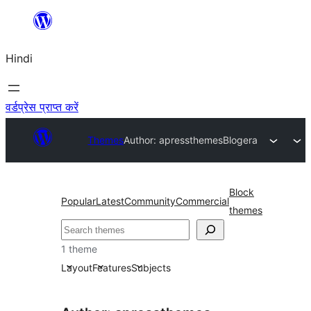
सामग्री
पर
Hindi
जाएं
वर्डप्रेस प्राप्त करें
Themes
Author: apressthemes
Blogera
Block
Popular
Latest
Community
Commercial
themes
खोजें
1 theme
Layout
Features
Subjects