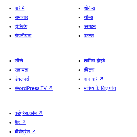
बारे में
शोकेस
समाचार
थीम्स
होस्टिंग
प्लगइन
गोपनीयता
पैटर्न्स
सीखे
शामिल होइये
सहायता
ईवेंट्स
डेवलपर्स
दान करें
↗
WordPress.TV
↗
भविष्य के लिए पांच
वर्डप्रेस.कॉम
↗
मैट
↗
बीबीप्रेस
↗