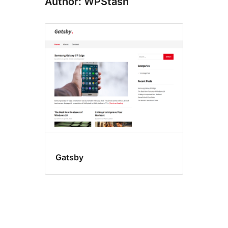
Author: WPStash
Gatsby