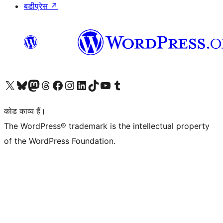
बडीप्रेस
↗
Visit our X (formerly Twitter) account
हमारे बलुस्की खाते पर जाएँ
Visit our Mastodon account
हमारे थ्रेड्स अकाउंट पर जाएं
हमारे फेसबुक पेज पर जाएँ
हमारे इंस्टाग्राम अकाउंट पर जाएं
हमारे लिंक्डइन खाते पर जाएँ
हमारे टिकटॉक खाते पर जाएँ
हमारे यूट्यूब चैनल पर जाएं
हमारे Tumblr खाते पर जाएँ
कोड काव्य हैं।
The WordPress® trademark is the intellectual property
of the WordPress Foundation.