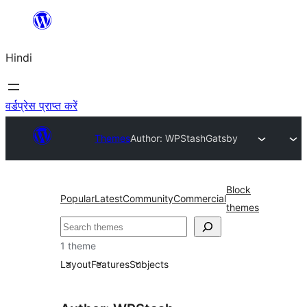
सामग्री
पर
Hindi
जाएं
वर्डप्रेस प्राप्त करें
Themes
Author: WPStash
Gatsby
Block
Popular
Latest
Community
Commercial
themes
खोजें
1 theme
Layout
Features
Subjects