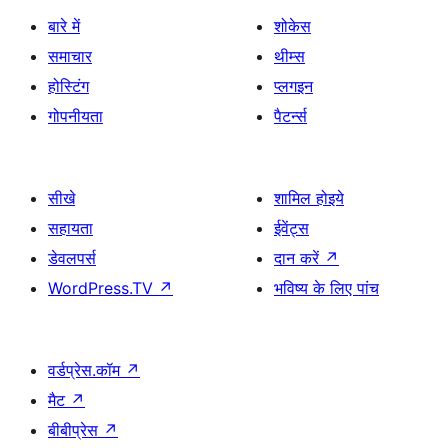
बारे में
शोकेस
समाचार
थीम्स
होस्टिंग
प्लगइन
गोपनीयता
पैटर्न्स
सीखे
शामिल होइये
सहायता
ईवेंट्स
डेवलपर्स
दान करें
↗
WordPress.TV
↗
भविष्य के लिए पांच
वर्डप्रेस.कॉम
↗
मैट
↗
बीबीप्रेस
↗