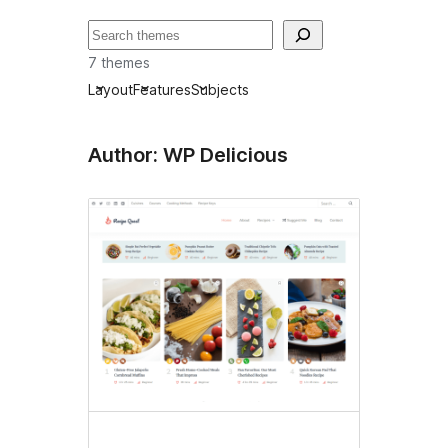
खोजें
7 themes
Layout
Features
Subjects
Author: WP Delicious