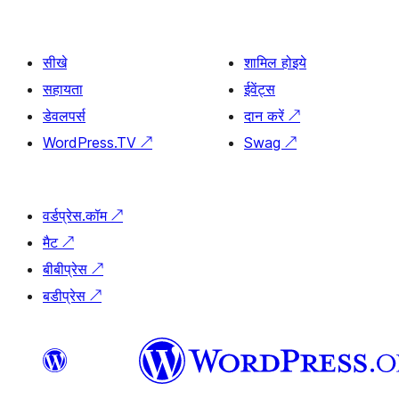
सीखे
शामिल होइये
सहायता
ईवेंट्स
डेवलपर्स
दान करें
↗
WordPress.TV
↗
Swag
↗
वर्डप्रेस.कॉम
↗
मैट
↗
बीबीप्रेस
↗
बडीप्रेस
↗