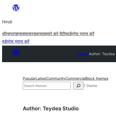
सामग्री
पर
Hindi
जाएं
थीम्स
प्लगइन्स
समाचार
सहायता
हमारे बारे में
टीम
वर्डप्रेस प्राप्त करें
वर्डप्रेस प्राप्त करें
Themes
Author: Teydea 
Popular
Latest
Community
Commercial
Block themes
खोजें
1 theme
Author: Teydea Studio