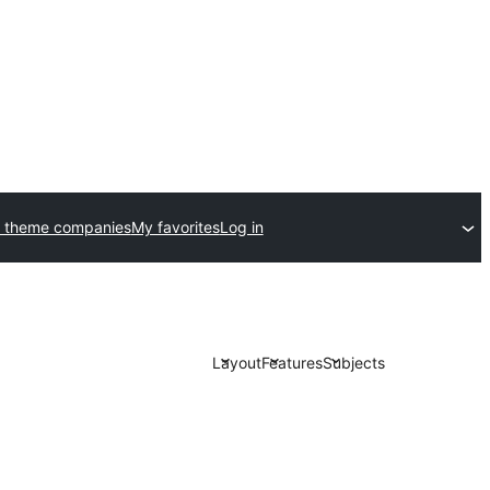
 theme companies
My favorites
Log in
Layout
Features
Subjects