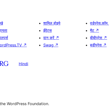
खे
शामिल होइये
वर्डप्रेस.कॉम
हायता
ईवेंट्स
मैट
↗
वलपर्स
दान करें
↗
बीबीप्रेस
↗
ordPress.TV
↗
Swag
↗
बडीप्रेस
↗
Hindi
 the WordPress Foundation.