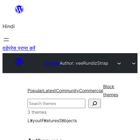
सामग्री
पर
Hindi
जाएं
वर्डप्रेस प्राप्त करें
Themes
Author: vee
RundizStrap
Block
Popular
Latest
Community
Commercial
themes
खोजें
3 themes
Layout
Features
Subjects