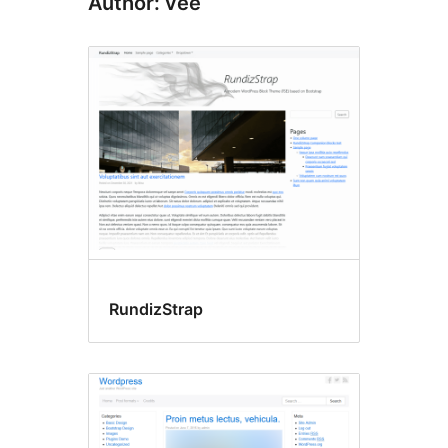
Author: vee
RundizStrap