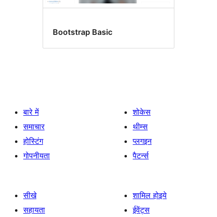
Bootstrap Basic
बारे में
शोकेस
समाचार
थीम्स
होस्टिंग
प्लगइन
गोपनीयता
पैटर्न्स
सीखे
शामिल होइये
सहायता
ईवेंट्स