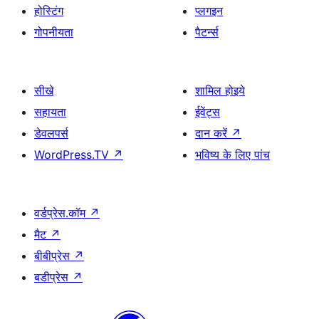
होस्टिंग
प्लगइन
गोपनीयता
पैटर्न्स
सीखे
शामिल होइये
सहायता
ईवेंट्स
डेवलपर्स
दान करें
↗
WordPress.TV
↗
भविष्य के लिए पांच
वर्डप्रेस.कॉम
↗
मैट
↗
बीबीप्रेस
↗
बडीप्रेस
↗