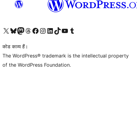
Visit our X (formerly Twitter) account
हमारे बलुस्की खाते पर जाएँ
Visit our Mastodon account
हमारे थ्रेड्स अकाउंट पर जाएं
हमारे फेसबुक पेज पर जाएँ
हमारे इंस्टाग्राम अकाउंट पर जाएं
हमारे लिंक्डइन खाते पर जाएँ
हमारे टिकटॉक खाते पर जाएँ
हमारे यूट्यूब चैनल पर जाएं
हमारे Tumblr खाते पर जाएँ
कोड काव्य हैं।
The WordPress® trademark is the intellectual property
of the WordPress Foundation.