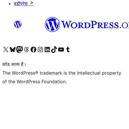
बडीप्रेस
↗
Visit our X (formerly Twitter) account
हमारे बलुस्की खाते पर जाएँ
Visit our Mastodon account
हमारे थ्रेड्स अकाउंट पर जाएं
हमारे फेसबुक पेज पर जाएँ
हमारे इंस्टाग्राम अकाउंट पर जाएं
हमारे लिंक्डइन खाते पर जाएँ
हमारे टिकटॉक खाते पर जाएँ
हमारे यूट्यूब चैनल पर जाएं
हमारे Tumblr खाते पर जाएँ
कोड काव्य हैं।
The WordPress® trademark is the intellectual property
of the WordPress Foundation.