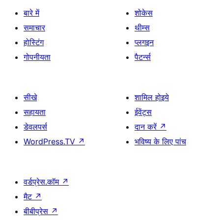
बारे में
शोकेस
समाचार
थीम्स
होस्टिंग
प्लगइन
गोपनीयता
पैटर्न्स
सीखे
शामिल होइये
सहायता
ईवेंट्स
डेवलपर्स
दान करें
↗
WordPress.TV
↗
भविष्य के लिए पांच
वर्डप्रेस.कॉम
↗
मैट
↗
बीबीप्रेस
↗