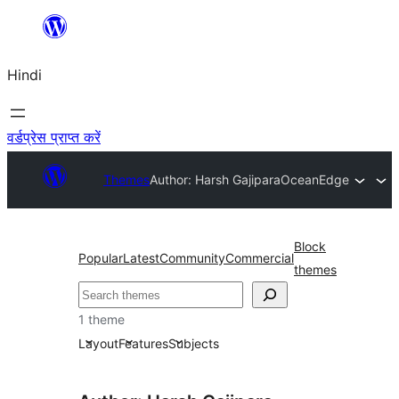
सामग्री
पर
Hindi
जाएं
वर्डप्रेस प्राप्त करें
Themes
Author: Harsh Gajipara
OceanEdge
Block
Popular
Latest
Community
Commercial
themes
खोजें
1 theme
Layout
Features
Subjects