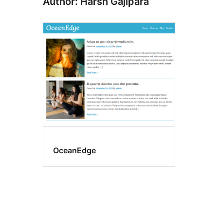
Author: Harsh Gajipara
OceanEdge