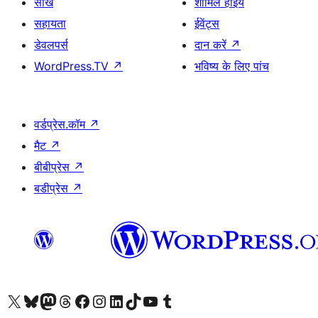
सीखे
शामिल होइये
सहायता
ईवेंट्स
डेवलपर्स
दान करें
↗
WordPress.TV
↗
भविष्य के लिए पांच
वर्डप्रेस.कॉम
↗
मैट
↗
बीबीप्रेस
↗
बडीप्रेस
↗
Visit our X (formerly Twitter) account
हमारे बलुस्की खाते पर जाएँ
Visit our Mastodon account
हमारे थ्रेड्स अकाउंट पर जाएं
हमारे फेसबुक पेज पर जाएँ
हमारे इंस्टाग्राम अकाउंट पर जाएं
हमारे लिंक्डइन खाते पर जाएँ
हमारे टिकटॉक खाते पर जाएँ
हमारे यूट्यूब चैनल पर जाएं
हमारे Tumblr खाते पर जाएँ