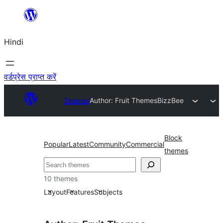
सामग्री
पर
Hindi
जाएं
वर्डप्रेस प्राप्त करें
Themes
Author: Fruit Themes
BizzBee
Block
Popular
Latest
Community
Commercial
themes
खोजें
10 themes
Layout
Features
Subjects