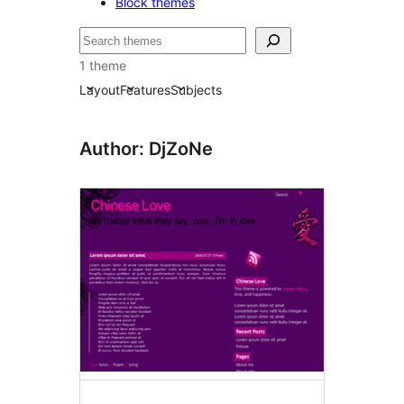
Block themes
खोजें
1 theme
Layout
Features
Subjects
Author: DjZoNe