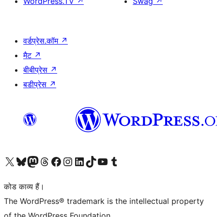
WordPress.TV
↗
Swag
↗
वर्डप्रेस.कॉम
↗
मैट
↗
बीबीप्रेस
↗
बडीप्रेस
↗
Visit our X (formerly Twitter) account
हमारे बलुस्की खाते पर जाएँ
Visit our Mastodon account
हमारे थ्रेड्स अकाउंट पर जाएं
हमारे फेसबुक पेज पर जाएँ
हमारे इंस्टाग्राम अकाउंट पर जाएं
हमारे लिंक्डइन खाते पर जाएँ
हमारे टिकटॉक खाते पर जाएँ
हमारे यूट्यूब चैनल पर जाएं
हमारे Tumblr खाते पर जाएँ
कोड काव्य हैं।
The WordPress® trademark is the intellectual property
of the WordPress Foundation.