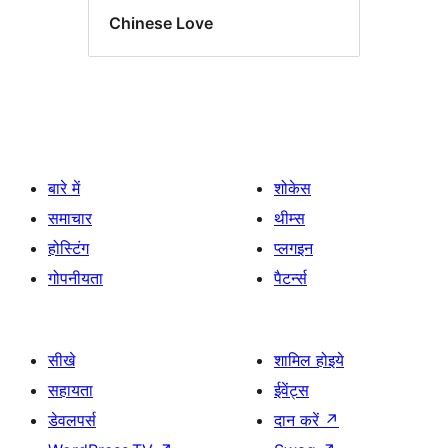
Chinese Love
बारे में
शोकेस
समाचार
थीम्स
होस्टिंग
प्लगइन
गोपनीयता
पैटर्न्स
सीखे
शामिल होइये
सहायता
ईवेंट्स
डेवलपर्स
दान करें
↗