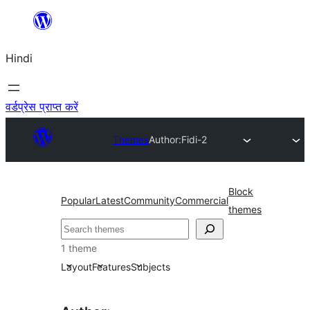
सामग्री
पर
Hindi
जाएं
वर्डप्रेस प्राप्त करें
Themes
Author:
Fidi-2
Block
Popular
Latest
Community
Commercial
themes
खोजें
1 theme
Layout
Features
Subjects