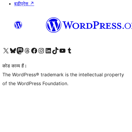
बडीप्रेस
↗
Visit our X (formerly Twitter) account
हमारे बलुस्की खाते पर जाएँ
Visit our Mastodon account
हमारे थ्रेड्स अकाउंट पर जाएं
हमारे फेसबुक पेज पर जाएँ
हमारे इंस्टाग्राम अकाउंट पर जाएं
हमारे लिंक्डइन खाते पर जाएँ
हमारे टिकटॉक खाते पर जाएँ
हमारे यूट्यूब चैनल पर जाएं
हमारे Tumblr खाते पर जाएँ
कोड काव्य हैं।
The WordPress® trademark is the intellectual property
of the WordPress Foundation.