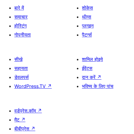
बारे में
शोकेस
समाचार
थीम्स
होस्टिंग
प्लगइन
गोपनीयता
पैटर्न्स
सीखे
शामिल होइये
सहायता
ईवेंट्स
डेवलपर्स
दान करें
↗
WordPress.TV
↗
भविष्य के लिए पांच
वर्डप्रेस.कॉम
↗
मैट
↗
बीबीप्रेस
↗