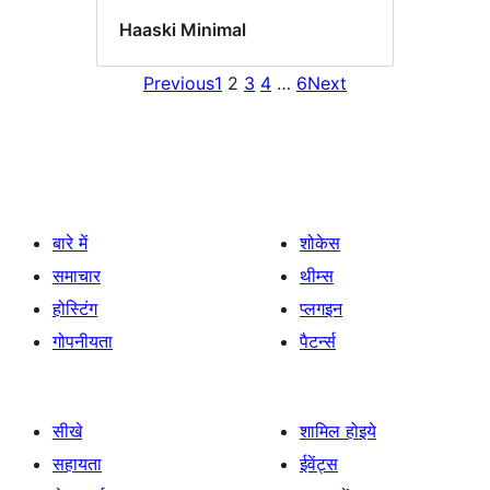
Haaski Minimal
Previous
1
2
3
4
…
6
Next
बारे में
शोकेस
समाचार
थीम्स
होस्टिंग
प्लगइन
गोपनीयता
पैटर्न्स
सीखे
शामिल होइये
सहायता
ईवेंट्स