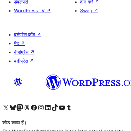
डेवलपर्स
दान करें
↗
WordPress.TV
↗
Swag
↗
वर्डप्रेस.कॉम
↗
मैट
↗
बीबीप्रेस
↗
बडीप्रेस
↗
Visit our X (formerly Twitter) account
हमारे बलुस्की खाते पर जाएँ
Visit our Mastodon account
हमारे थ्रेड्स अकाउंट पर जाएं
हमारे फेसबुक पेज पर जाएँ
हमारे इंस्टाग्राम अकाउंट पर जाएं
हमारे लिंक्डइन खाते पर जाएँ
हमारे टिकटॉक खाते पर जाएँ
हमारे यूट्यूब चैनल पर जाएं
हमारे Tumblr खाते पर जाएँ
कोड काव्य हैं।