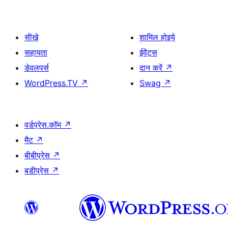
सीखे
शामिल होइये
सहायता
ईवेंट्स
डेवलपर्स
दान करें
↗
WordPress.TV
↗
Swag
↗
वर्डप्रेस.कॉम
↗
मैट
↗
बीबीप्रेस
↗
बडीप्रेस
↗