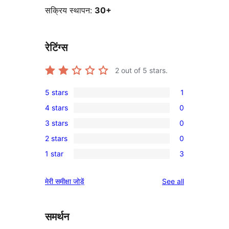
सक्रिय स्थापन:
30+
रेटिंग्स
2
out of 5 stars.
5 stars
1
1
4 stars
0
5-
0
3 stars
0
star
4-
0
review
2 stars
0
star
3-
0
reviews
1 star
3
star
2-
3
reviews
star
1-
reviews
मेरी समीक्षा जोड़ें
See all
reviews
star
reviews
समर्थन