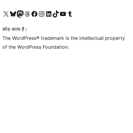
Visit our X (formerly Twitter) account
हमारे बलुस्की खाते पर जाएँ
Visit our Mastodon account
हमारे थ्रेड्स अकाउंट पर जाएं
हमारे फेसबुक पेज पर जाएँ
हमारे इंस्टाग्राम अकाउंट पर जाएं
हमारे लिंक्डइन खाते पर जाएँ
हमारे टिकटॉक खाते पर जाएँ
हमारे यूट्यूब चैनल पर जाएं
हमारे Tumblr खाते पर जाएँ
कोड काव्य हैं।
The WordPress® trademark is the intellectual property
of the WordPress Foundation.