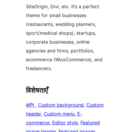
SiteOrigin, Divi, etc. It’s a perfect
theme for small businesses
(restaurants, wedding planners,
sport/medical shops), startups,
corporate businesses, online
agencies and firms, portfolios,
ecommerce (WooCommerce), and
freelancers.
विशेषताएँ
ब्लॉग
, 
Custom background
, 
Custom
header
, 
Custom menu
, 
E-
commerce
, 
Editor style
, 
Featured
image header
, 
Featured images
, 