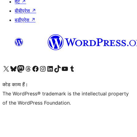
मैट
↗
बीबीप्रेस
↗
बडीप्रेस
↗
Visit our X (formerly Twitter) account
हमारे बलुस्की खाते पर जाएँ
Visit our Mastodon account
हमारे थ्रेड्स अकाउंट पर जाएं
हमारे फेसबुक पेज पर जाएँ
हमारे इंस्टाग्राम अकाउंट पर जाएं
हमारे लिंक्डइन खाते पर जाएँ
हमारे टिकटॉक खाते पर जाएँ
हमारे यूट्यूब चैनल पर जाएं
हमारे Tumblr खाते पर जाएँ
कोड काव्य हैं।
The WordPress® trademark is the intellectual property
of the WordPress Foundation.