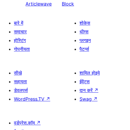
Articlewave
Block
बारे में
शोकेस
समाचार
थीम्स
होस्टिंग
प्लगइन
गोपनीयता
पैटर्न्स
सीखे
शामिल होइये
सहायता
ईवेंट्स
डेवलपर्स
दान करें
↗
WordPress.TV
↗
Swag
↗
वर्डप्रेस.कॉम
↗