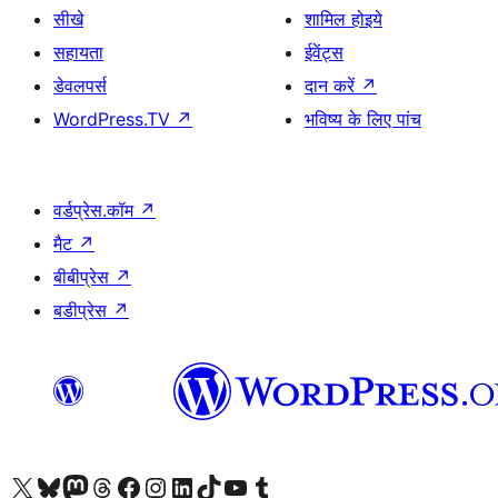
सीखे
शामिल होइये
सहायता
ईवेंट्स
डेवलपर्स
दान करें
↗
WordPress.TV
↗
भविष्य के लिए पांच
वर्डप्रेस.कॉम
↗
मैट
↗
बीबीप्रेस
↗
बडीप्रेस
↗
Visit our X (formerly Twitter) account
हमारे बलुस्की खाते पर जाएँ
Visit our Mastodon account
हमारे थ्रेड्स अकाउंट पर जाएं
हमारे फेसबुक पेज पर जाएँ
हमारे इंस्टाग्राम अकाउंट पर जाएं
हमारे लिंक्डइन खाते पर जाएँ
हमारे टिकटॉक खाते पर जाएँ
हमारे यूट्यूब चैनल पर जाएं
हमारे Tumblr खाते पर जाएँ