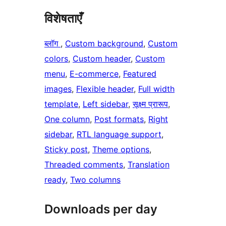
विशेषताएँ
ब्लॉग
, 
Custom background
, 
Custom
colors
, 
Custom header
, 
Custom
menu
, 
E-commerce
, 
Featured
images
, 
Flexible header
, 
Full width
template
, 
Left sidebar
, 
सूक्ष्म प्रारूप
, 
One column
, 
Post formats
, 
Right
sidebar
, 
RTL language support
, 
Sticky post
, 
Theme options
, 
Threaded comments
, 
Translation
ready
, 
Two columns
Downloads per day