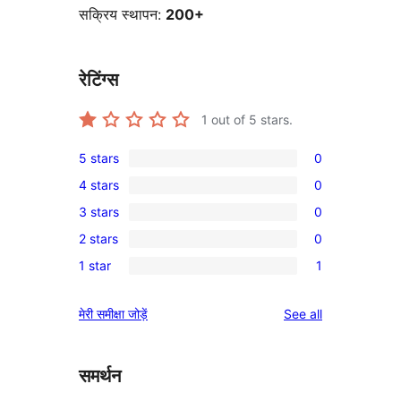
सक्रिय स्थापन:
200+
रेटिंग्स
1
out of 5 stars.
5 stars
0
0
4 stars
0
5-
0
3 stars
0
star
4-
0
reviews
2 stars
0
star
3-
0
reviews
1 star
1
star
2-
1
reviews
star
1-
reviews
मेरी समीक्षा जोड़ें
See all
reviews
star
review
समर्थन