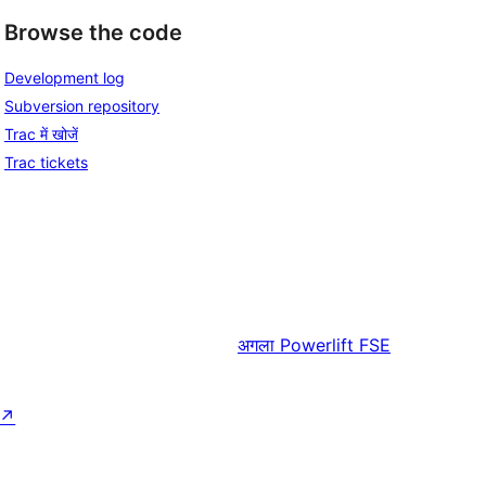
Browse the code
Development log
Subversion repository
Trac में खोजें
Trac tickets
अगला
Powerlift FSE
↗