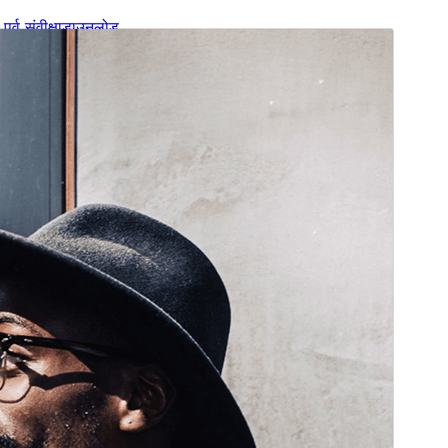
पूर्व संवीक्षा
डाउनलोड
संस्करण
1.0.1
अंतिम अपडेट किया
अक्टूबर 11, 2024
सक्रिय स्थापना
400+
WordPress version
6.0
PHP version
5.7