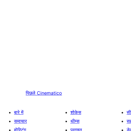
पिछले
Cinematico
बारे में
शोकेस
सी
समाचार
थीम्स
स
होस्टिंग
प्लगइन
डे