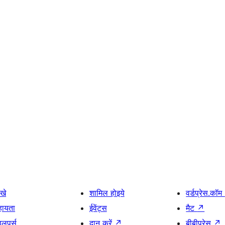
खे
शामिल होइये
वर्डप्रेस.कॉम
हायता
ईवेंट्स
मैट
↗
वलपर्स
दान करें
↗
बीबीप्रेस
↗