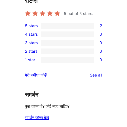
रेटिंग्स
5
out of 5 stars.
5 stars
2
2
4 stars
0
5-
0
3 stars
0
star
4-
0
reviews
2 stars
0
star
3-
0
reviews
1 star
0
star
2-
0
reviews
star
1-
reviews
मेरी समीक्षा जोड़ें
See all
reviews
star
reviews
समर्थन
कुछ कहना है? कोई मदद चाहिए?
समर्थन फोरम देखें