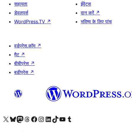
सहायता
ईवेंट्स
डेवलपर्स
दान करें
↗
WordPress.TV
↗
भविष्य के लिए पांच
वर्डप्रेस.कॉम
↗
मैट
↗
बीबीप्रेस
↗
बडीप्रेस
↗
Visit our X (formerly Twitter) account
हमारे बलुस्की खाते पर जाएँ
Visit our Mastodon account
हमारे थ्रेड्स अकाउंट पर जाएं
हमारे फेसबुक पेज पर जाएँ
हमारे इंस्टाग्राम अकाउंट पर जाएं
हमारे लिंक्डइन खाते पर जाएँ
हमारे टिकटॉक खाते पर जाएँ
हमारे यूट्यूब चैनल पर जाएं
हमारे Tumblr खाते पर जाएँ