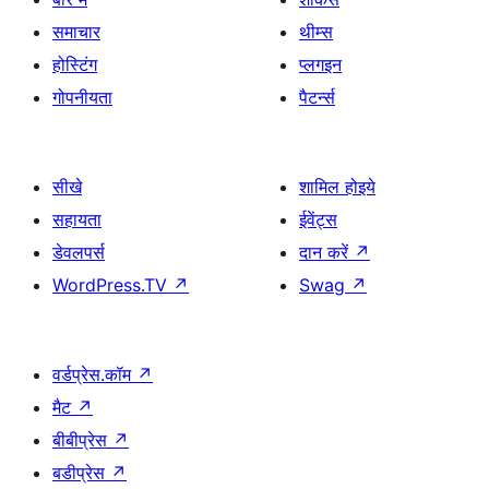
समाचार
थीम्स
होस्टिंग
प्लगइन
गोपनीयता
पैटर्न्स
सीखे
शामिल होइये
सहायता
ईवेंट्स
डेवलपर्स
दान करें
↗
WordPress.TV
↗
Swag
↗
वर्डप्रेस.कॉम
↗
मैट
↗
बीबीप्रेस
↗
बडीप्रेस
↗