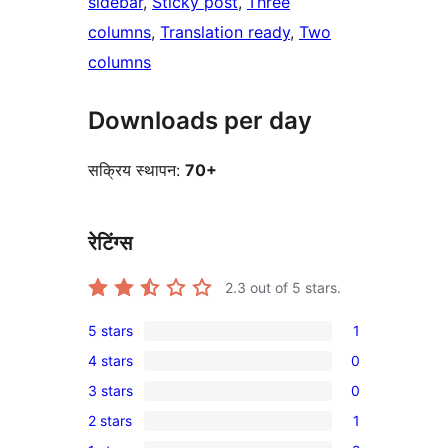
sidebar
, 
Sticky post
, 
Three
columns
, 
Translation ready
, 
Two
columns
Downloads per day
सक्रिय स्थापन:
70+
रेटिंग्स
2.3
out of 5 stars.
5 stars
1
1
4 stars
0
5-
0
3 stars
0
star
4-
0
review
2 stars
1
star
3-
1