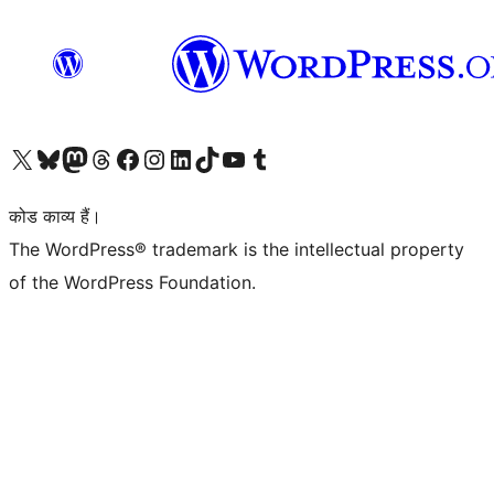
Visit our X (formerly Twitter) account
हमारे बलुस्की खाते पर जाएँ
Visit our Mastodon account
हमारे थ्रेड्स अकाउंट पर जाएं
हमारे फेसबुक पेज पर जाएँ
हमारे इंस्टाग्राम अकाउंट पर जाएं
हमारे लिंक्डइन खाते पर जाएँ
हमारे टिकटॉक खाते पर जाएँ
हमारे यूट्यूब चैनल पर जाएं
हमारे Tumblr खाते पर जाएँ
कोड काव्य हैं।
The WordPress® trademark is the intellectual property
of the WordPress Foundation.