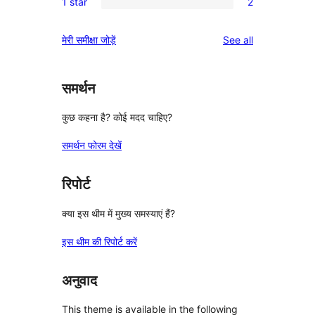
reviews
1 star
2
star
2-
2
reviews
star
1-
reviews
मेरी समीक्षा जोड़ें
See all
review
star
reviews
समर्थन
कुछ कहना है? कोई मदद चाहिए?
समर्थन फोरम देखें
रिपोर्ट
क्या इस थीम में मुख्य समस्याएं हैं?
इस थीम की रिपोर्ट करें
अनुवाद
This theme is available in the following