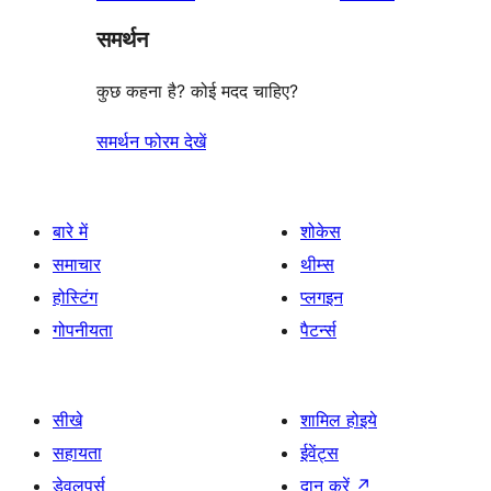
reviews
star
समर्थन
review
कुछ कहना है? कोई मदद चाहिए?
समर्थन फोरम देखें
बारे में
शोकेस
समाचार
थीम्स
होस्टिंग
प्लगइन
गोपनीयता
पैटर्न्स
सीखे
शामिल होइये
सहायता
ईवेंट्स
डेवलपर्स
दान करें
↗