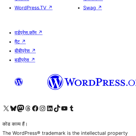
WordPress.TV
↗
Swag
↗
वर्डप्रेस.कॉम
↗
मैट
↗
बीबीप्रेस
↗
बडीप्रेस
↗
Visit our X (formerly Twitter) account
हमारे बलुस्की खाते पर जाएँ
Visit our Mastodon account
हमारे थ्रेड्स अकाउंट पर जाएं
हमारे फेसबुक पेज पर जाएँ
हमारे इंस्टाग्राम अकाउंट पर जाएं
हमारे लिंक्डइन खाते पर जाएँ
हमारे टिकटॉक खाते पर जाएँ
हमारे यूट्यूब चैनल पर जाएं
हमारे Tumblr खाते पर जाएँ
कोड काव्य हैं।
The WordPress® trademark is the intellectual property