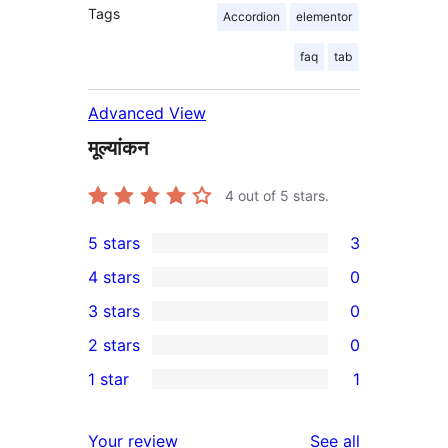
Tags
Accordion
elementor
faq
tab
Advanced View
मूल्यांकन
4
out of 5 stars.
5 stars
3
3
4 stars
0
5-
0
3 stars
0
star
4-
0
2 stars
0
reviews
star
3-
0
1 star
1
reviews
star
2-
1
reviews
star
1-
reviews
Your review
See all