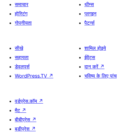
समाचार
थीम्स
होस्टिंग
प्लगइन
गोपनीयता
पैटर्न्स
सीखे
शामिल होइये
सहायता
ईवेंट्स
डेवलपर्स
दान करें
↗
WordPress.TV
↗
भविष्य के लिए पांच
वर्डप्रेस.कॉम
↗
मैट
↗
बीबीप्रेस
↗
बडीप्रेस
↗