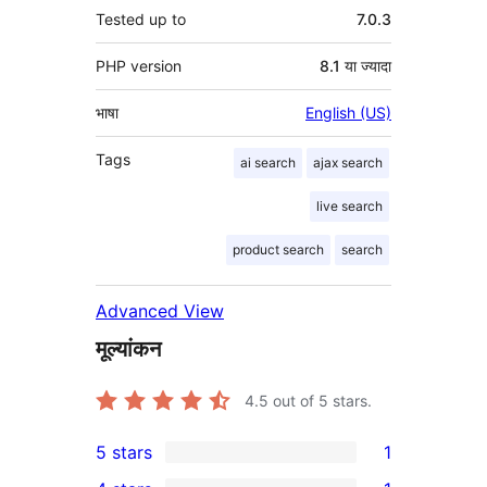
Tested up to
7.0.3
PHP version
8.1 या ज्यादा
भाषा
English (US)
Tags
ai search
ajax search
live search
product search
search
Advanced View
मूल्यांकन
4.5
out of 5 stars.
5 stars
1
1