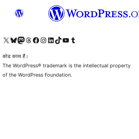
Visit our X (formerly Twitter) account
हमारे बलुस्की खाते पर जाएँ
Visit our Mastodon account
हमारे थ्रेड्स अकाउंट पर जाएं
हमारे फेसबुक पेज पर जाएँ
हमारे इंस्टाग्राम अकाउंट पर जाएं
हमारे लिंक्डइन खाते पर जाएँ
हमारे टिकटॉक खाते पर जाएँ
हमारे यूट्यूब चैनल पर जाएं
हमारे Tumblr खाते पर जाएँ
कोड काव्य हैं।
The WordPress® trademark is the intellectual property
of the WordPress Foundation.