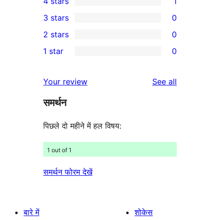
4 stars
1
5-
1
3 stars
0
star
4-
0
2 stars
0
review
star
3-
0
1 star
0
review
star
2-
0
reviews
star
1-
reviews
Your review
See all
reviews
star
समर्थन
reviews
पिछले दो महीने में हल विषय:
1 out of 1
समर्थन फोरम देखें
बारे में
शोकेस