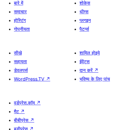
बारे में
शोकेस
समाचार
थीम्स
होस्टिंग
प्लगइन
गोपनीयता
पैटर्न्स
सीखे
शामिल होइये
सहायता
ईवेंट्स
डेवलपर्स
दान करें
↗
WordPress.TV
↗
भविष्य के लिए पांच
वर्डप्रेस.कॉम
↗
मैट
↗
बीबीप्रेस
↗
बडीप्रेस
↗