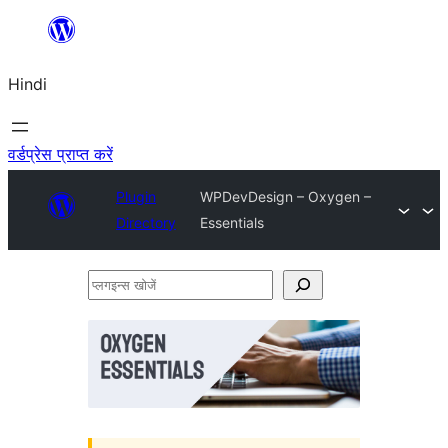
सामग्री
पर
Hindi
जाएं
वर्डप्रेस प्राप्त करें
Plugin
WPDevDesign – Oxygen –
Directory
Essentials
प्लगइन्स
खोजें