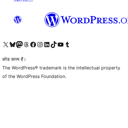
Visit our X (formerly Twitter) account
हमारे बलुस्की खाते पर जाएँ
Visit our Mastodon account
हमारे थ्रेड्स अकाउंट पर जाएं
हमारे फेसबुक पेज पर जाएँ
हमारे इंस्टाग्राम अकाउंट पर जाएं
हमारे लिंक्डइन खाते पर जाएँ
हमारे टिकटॉक खाते पर जाएँ
हमारे यूट्यूब चैनल पर जाएं
हमारे Tumblr खाते पर जाएँ
कोड काव्य हैं।
The WordPress® trademark is the intellectual property
of the WordPress Foundation.