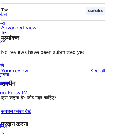
Tag
statistics
ोकेस
म्स
Advanced View
लगइन
मूल्यांकन
र्न्स
No reviews have been submitted yet.
खे
reviews
Your review
See all
हायता
समर्थन
वलपर्स
ordPress.TV
कुछ कहना है? कोई मदद चाहिए?
↗
समर्थन फोरम देखें
प्रदान करना
ामिल