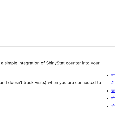
a simple integration of ShinyStat counter into your
बा
and doesn’t track visits) when you are connected to
में
स
हो
गो