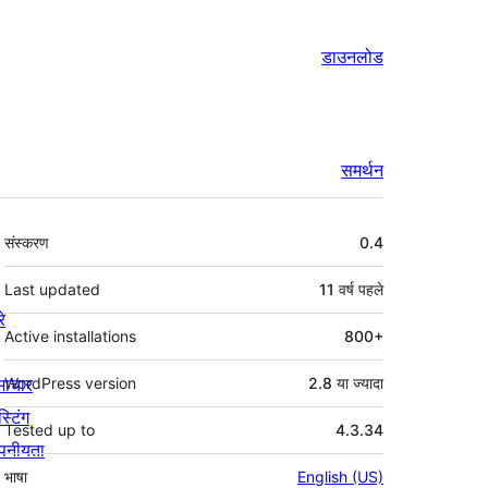
डाउनलोड
समर्थन
मेटा
संस्करण
0.4
Last updated
11 वर्ष
पहले
रे
Active installations
800+
माचार
WordPress version
2.8 या ज्यादा
स्टिंग
Tested up to
4.3.34
पनीयता
भाषा
English (US)