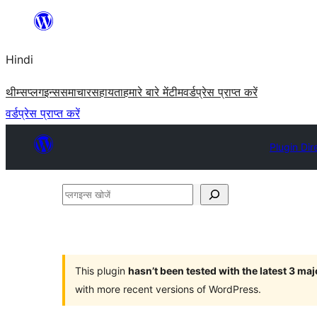
सामग्री
पर
Hindi
जाएं
थीम्स
प्लगइन्स
समाचार
सहायता
हमारे बारे में
टीम
वर्डप्रेस प्राप्त करें
वर्डप्रेस प्राप्त करें
Plugin Dir
प्लगइन्स
खोजें
This plugin
hasn’t been tested with the latest 3 ma
with more recent versions of WordPress.