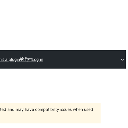
it a plugin
मेरे प्रिय
Log in
orted and may have compatibility issues when used