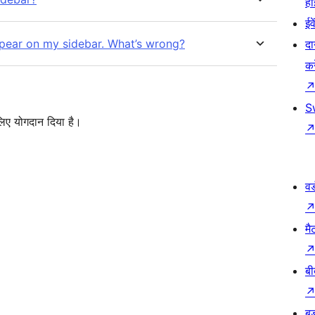
हो
ईव
appear on my sidebar. What’s wrong?
दा
कर
S
लिए योगदान दिया है।
वर
मै
बी
बड