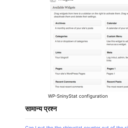
WP-SninyStat configuration
सामान्य प्रश्न
Can I put the the shinystat counter out of the s