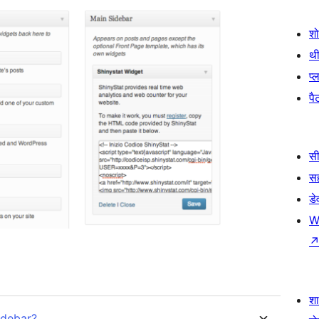
श
थी
प्
पैट
सी
स
डे
W
श
idebar?