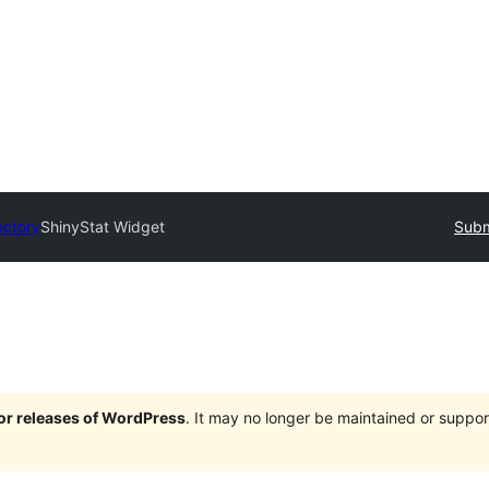
ectory
ShinyStat Widget
Subm
jor releases of WordPress
. It may no longer be maintained or supp