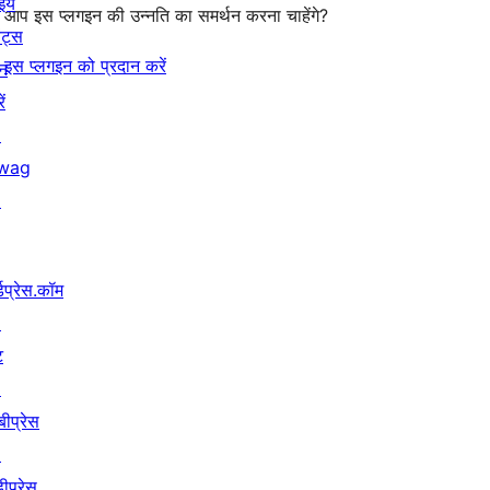
इये
आप इस प्लगइन की उन्नति का समर्थन करना चाहेंगे?
ेंट्स
इस प्लगइन को प्रदान करें
न
ें
↗
wag
↗
्डप्रेस.कॉम
↗
ट
↗
बीप्रेस
↗
ीप्रेस