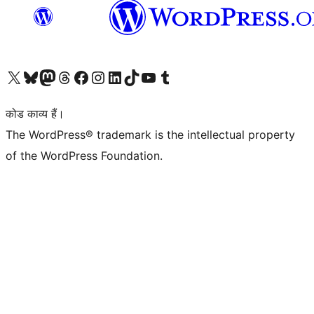
Visit our X (formerly Twitter) account
हमारे बलुस्की खाते पर जाएँ
Visit our Mastodon account
हमारे थ्रेड्स अकाउंट पर जाएं
हमारे फेसबुक पेज पर जाएँ
हमारे इंस्टाग्राम अकाउंट पर जाएं
हमारे लिंक्डइन खाते पर जाएँ
हमारे टिकटॉक खाते पर जाएँ
हमारे यूट्यूब चैनल पर जाएं
हमारे Tumblr खाते पर जाएँ
कोड काव्य हैं।
The WordPress® trademark is the intellectual property
of the WordPress Foundation.