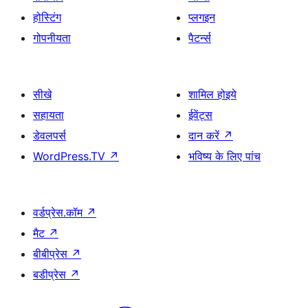
होस्टिंग
प्लगइन
गोपनीयता
पैटर्न्स
सीखे
शामिल होइये
सहायता
ईवेंट्स
डेवलपर्स
दान करें
↗
WordPress.TV
↗
भविष्य के लिए पांच
वर्डप्रेस.कॉम
↗
मैट
↗
बीबीप्रेस
↗
बडीप्रेस
↗