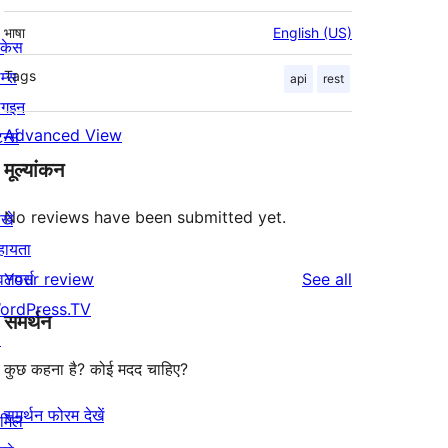
भाषा
English (US)
ोकेस
म्स
Tags
api
rest
लगइन
Advanced View
र्न्स
मूल्यांकन
No reviews have been submitted yet.
खे
हायता
reviews
वलपर्स
Your review
See all
ordPress.TV
समर्थन
↗
कुछ कहना है? कोई मदद चाहिए?
समर्थन फोरम देखें
ामिल