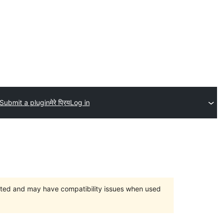
Submit a plugin
मेरे प्रिय
Log in
orted and may have compatibility issues when used