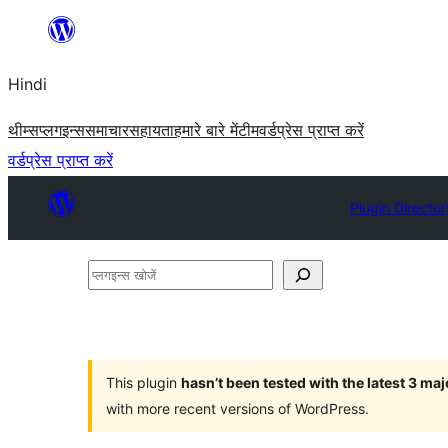
सामग्री
पर
Hindi
जाएं
थीम्स
प्लगइन्स
समाचार
सहायता
हमारे बारे में
टीम
वर्डप्रेस प्राप्त करें
वर्डप्रेस प्राप्त करें
Plugin Director
प्लगइन्स
खोजें
This plugin
hasn’t been tested with the latest 3 ma
with more recent versions of WordPress.