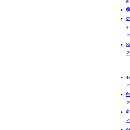
हो
ईव
दा
कर
S
वर
मै
बी
बड