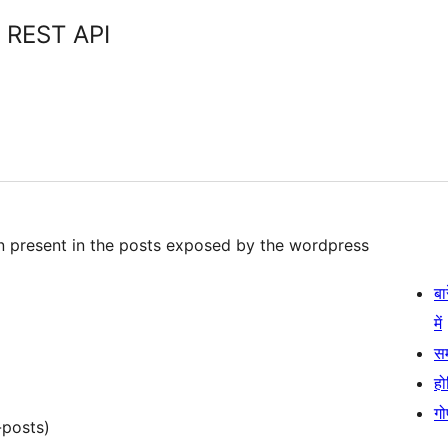
 REST API
ion present in the posts exposed by the wordpress
बा
में
स
हो
गो
-posts)