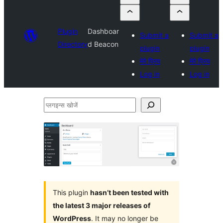
Plugin
Dashboar
Submit a
Submit a
Directory
d Beacon
plugin
plugin
मेरे प्रिय
मेरे प्रिय
Log in
Log in
प्लगइन्स
खोजें
This plugin
hasn’t been tested with
the latest 3 major releases of
WordPress
. It may no longer be