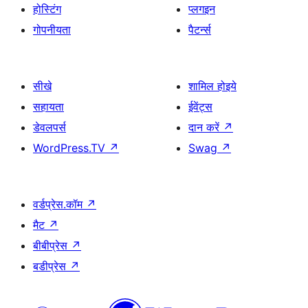
होस्टिंग
प्लगइन
गोपनीयता
पैटर्न्स
सीखे
शामिल होइये
सहायता
ईवेंट्स
डेवलपर्स
दान करें
↗
WordPress.TV
↗
Swag
↗
वर्डप्रेस.कॉम
↗
मैट
↗
बीबीप्रेस
↗
बडीप्रेस
↗