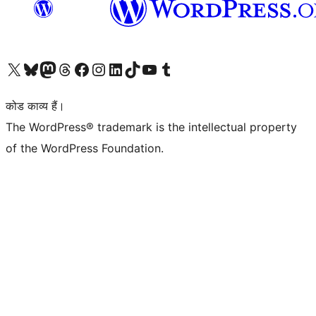
Visit our X (formerly Twitter) account
हमारे बलुस्की खाते पर जाएँ
Visit our Mastodon account
हमारे थ्रेड्स अकाउंट पर जाएं
हमारे फेसबुक पेज पर जाएँ
हमारे इंस्टाग्राम अकाउंट पर जाएं
हमारे लिंक्डइन खाते पर जाएँ
हमारे टिकटॉक खाते पर जाएँ
हमारे यूट्यूब चैनल पर जाएं
हमारे Tumblr खाते पर जाएँ
कोड काव्य हैं।
The WordPress® trademark is the intellectual property
of the WordPress Foundation.