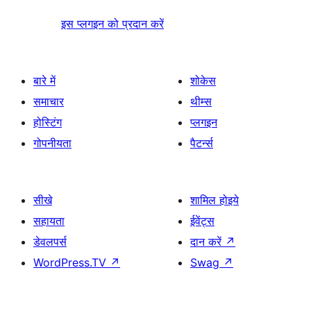
इस प्लगइन को प्रदान करें
बारे में
शोकेस
समाचार
थीम्स
होस्टिंग
प्लगइन
गोपनीयता
पैटर्न्स
सीखे
शामिल होइये
सहायता
ईवेंट्स
डेवलपर्स
दान करें
↗
WordPress.TV
↗
Swag
↗