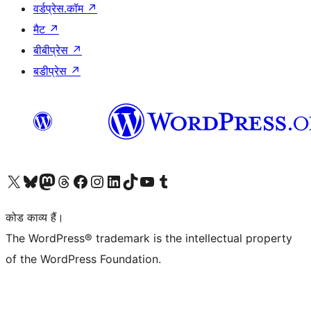
वर्डप्रेस.कॉम
↗
मैट
↗
बीबीप्रेस
↗
बडीप्रेस
↗
Visit our X (formerly Twitter) account
हमारे बलुस्की खाते पर जाएँ
Visit our Mastodon account
हमारे थ्रेड्स अकाउंट पर जाएं
हमारे फेसबुक पेज पर जाएँ
हमारे इंस्टाग्राम अकाउंट पर जाएं
हमारे लिंक्डइन खाते पर जाएँ
हमारे टिकटॉक खाते पर जाएँ
हमारे यूट्यूब चैनल पर जाएं
हमारे Tumblr खाते पर जाएँ
कोड काव्य हैं।
The WordPress® trademark is the intellectual property
of the WordPress Foundation.