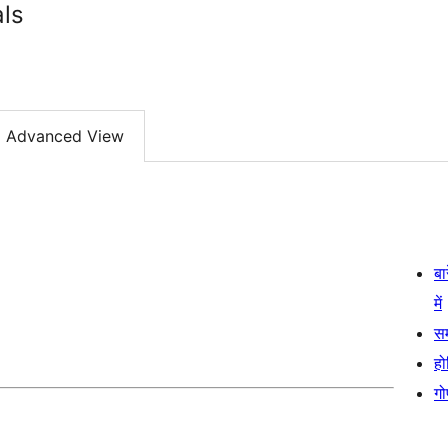
ls
Advanced View
बा
में
स
हो
गो