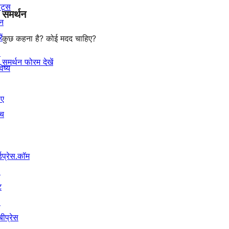
ेंट्स
समर्थन
reviews
न
ें
कुछ कहना है? कोई मदद चाहिए?
↗
समर्थन फोरम देखें
िष्य
िए
ंच
्डप्रेस.कॉम
↗
ट
↗
बीप्रेस