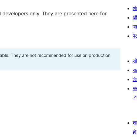
श
d developers only. They are presented here for
थी
प्
पैट
stable. They are not recommended for use on production
सी
स
डे
W
श
हो