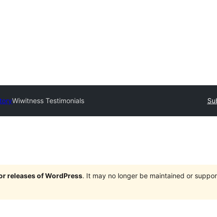
tory
Wiwitness Testimonials
Su
jor releases of WordPress
. It may no longer be maintained or supp