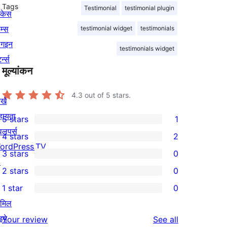
Tags
Testimonial
testimonial plugin
ोकेस
म्स
testimonial widget
testimonials
लगइन
testimonials widget
र्न्स
मूल्यांकन
4.3
out of 5 stars.
खे
हायता
5 stars
1
1
वलपर्स
4 stars
2
5-
2
ordPress.TV
3 stars
0
star
4-
0
↗
2 stars
0
review
star
3-
0
1 star
0
reviews
star
2-
0
ामिल
reviews
star
1-
इये
reviews
Your review
See all
reviews
star