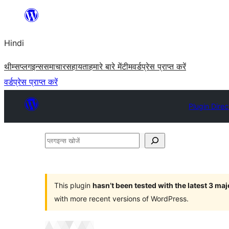
सामग्री
पर
Hindi
जाएं
थीम्स
प्लगइन्स
समाचार
सहायता
हमारे बारे में
टीम
वर्डप्रेस प्राप्त करें
वर्डप्रेस प्राप्त करें
Plugin Direc
प्लगइन्स
खोजें
This plugin
hasn’t been tested with the latest 3 ma
with more recent versions of WordPress.