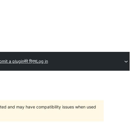
bmit a plugin
मेरे प्रिय
Log in
orted and may have compatibility issues when used