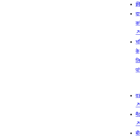
ईव
दा
कर
भव
के
ल
पा
वर
मै
बी