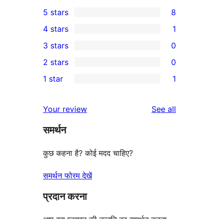
5 stars
8
8
4 stars
1
5-
1
3 stars
0
star
4-
0
2 stars
0
reviews
star
3-
0
1 star
1
review
star
2-
1
reviews
star
1-
reviews
Your review
See all
reviews
star
समर्थन
review
कुछ कहना है? कोई मदद चाहिए?
समर्थन फोरम देखें
प्रदान करना