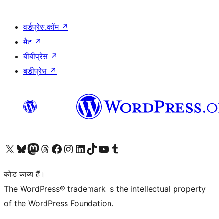
वर्डप्रेस.कॉम
↗
मैट
↗
बीबीप्रेस
↗
बडीप्रेस
↗
Visit our X (formerly Twitter) account
हमारे बलुस्की खाते पर जाएँ
Visit our Mastodon account
हमारे थ्रेड्स अकाउंट पर जाएं
हमारे फेसबुक पेज पर जाएँ
हमारे इंस्टाग्राम अकाउंट पर जाएं
हमारे लिंक्डइन खाते पर जाएँ
हमारे टिकटॉक खाते पर जाएँ
हमारे यूट्यूब चैनल पर जाएं
हमारे Tumblr खाते पर जाएँ
कोड काव्य हैं।
The WordPress® trademark is the intellectual property
of the WordPress Foundation.