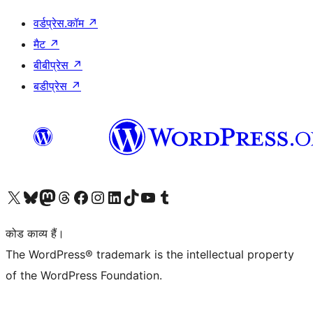
वर्डप्रेस.कॉम
↗
मैट
↗
बीबीप्रेस
↗
बडीप्रेस
↗
Visit our X (formerly Twitter) account
हमारे बलुस्की खाते पर जाएँ
Visit our Mastodon account
हमारे थ्रेड्स अकाउंट पर जाएं
हमारे फेसबुक पेज पर जाएँ
हमारे इंस्टाग्राम अकाउंट पर जाएं
हमारे लिंक्डइन खाते पर जाएँ
हमारे टिकटॉक खाते पर जाएँ
हमारे यूट्यूब चैनल पर जाएं
हमारे Tumblr खाते पर जाएँ
कोड काव्य हैं।
The WordPress® trademark is the intellectual property
of the WordPress Foundation.