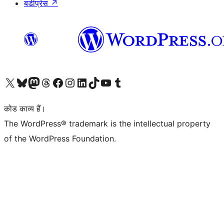
बडीप्रेस
↗
Visit our X (formerly Twitter) account
हमारे बलुस्की खाते पर जाएँ
Visit our Mastodon account
हमारे थ्रेड्स अकाउंट पर जाएं
हमारे फेसबुक पेज पर जाएँ
हमारे इंस्टाग्राम अकाउंट पर जाएं
हमारे लिंक्डइन खाते पर जाएँ
हमारे टिकटॉक खाते पर जाएँ
हमारे यूट्यूब चैनल पर जाएं
हमारे Tumblr खाते पर जाएँ
कोड काव्य हैं।
The WordPress® trademark is the intellectual property
of the WordPress Foundation.