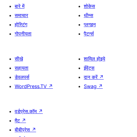
बारे में
शोकेस
समाचार
थीम्स
होस्टिंग
प्लगइन
गोपनीयता
पैटर्न्स
सीखे
शामिल होइये
सहायता
ईवेंट्स
डेवलपर्स
दान करें
↗
WordPress.TV
↗
Swag
↗
वर्डप्रेस.कॉम
↗
मैट
↗
बीबीप्रेस
↗