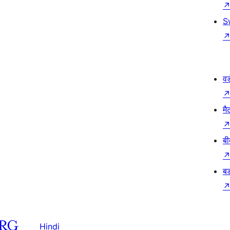
S
वर
मै
बी
बड
Hindi