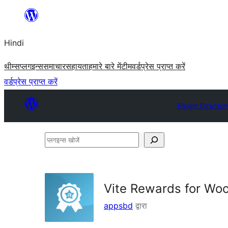
सामग्री
पर
Hindi
जाएं
थीम्स
प्लगइन्स
समाचार
सहायता
हमारे बारे में
टीम
वर्डप्रेस प्राप्त करें
वर्डप्रेस प्राप्त करें
Plugin Director
प्लगइन्स
खोजें
Vite Rewards for W
appsbd
द्वारा