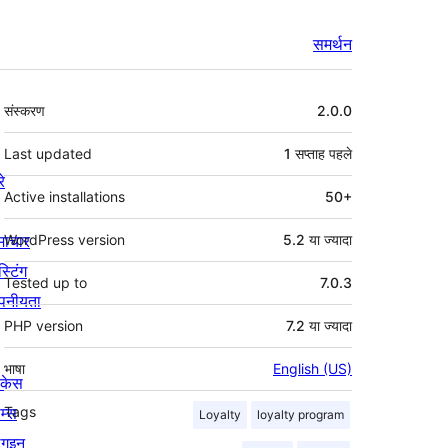
समर्थन
मेटा
संस्करण
2.0.0
Last updated
1 सप्ताह
पहले
रे
Active installations
50+
माचार
WordPress version
5.2 या ज्यादा
स्टिंग
Tested up to
7.0.3
पनीयता
PHP version
7.2 या ज्यादा
भाषा
English (US)
ोकेस
म्स
Tags
Loyalty
loyalty program
लगइन