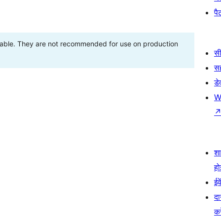
पैट
stable. They are not recommended for use on production
सी
स
डे
W
श
हो
ईव
दा
कर