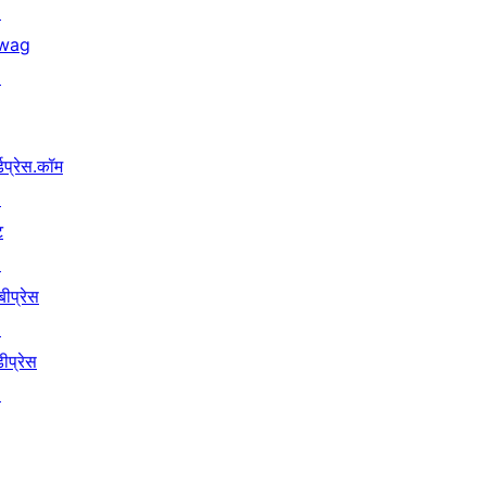
↗
wag
↗
्डप्रेस.कॉम
↗
ट
↗
बीप्रेस
↗
ीप्रेस
↗