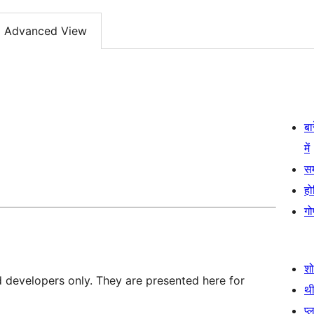
Advanced View
बा
में
स
हो
गो
श
d developers only. They are presented here for
थी
प्