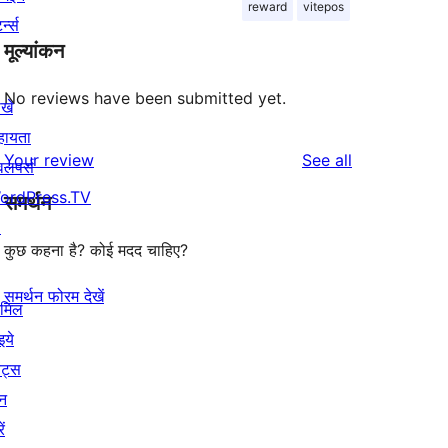
reward
vitepos
र्न्स
मूल्यांकन
No reviews have been submitted yet.
खे
हायता
reviews
Your review
See all
वलपर्स
ordPress.TV
समर्थन
↗
कुछ कहना है? कोई मदद चाहिए?
समर्थन फोरम देखें
ामिल
इये
ेंट्स
न
ें