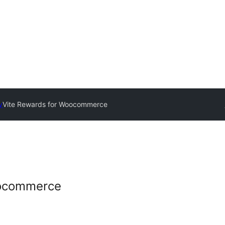
y
Vite Rewards for Woocommerce
oocommerce