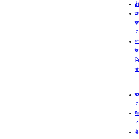
ईव
दा
कर
भव
के
ल
पा
वर
मै
बी