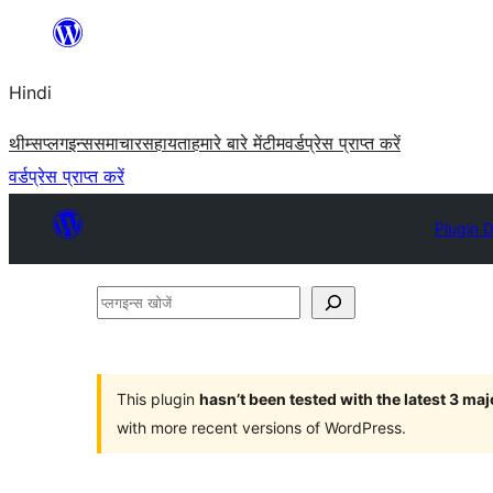
सामग्री
पर
Hindi
जाएं
थीम्स
प्लगइन्स
समाचार
सहायता
हमारे बारे में
टीम
वर्डप्रेस प्राप्त करें
वर्डप्रेस प्राप्त करें
Plugin D
प्लगइन्स
खोजें
This plugin
hasn’t been tested with the latest 3 ma
with more recent versions of WordPress.