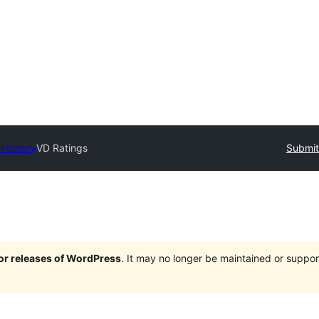
irectory
VD Ratings
Submit
jor releases of WordPress
. It may no longer be maintained or supp