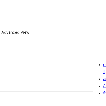
Advanced View
बा
में
स
हो
गो