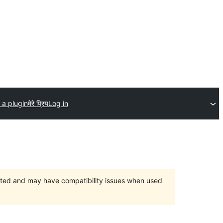
 a plugin
मेरे प्रिय
Log in
orted and may have compatibility issues when used