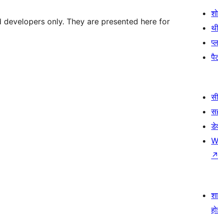
श
d developers only. They are presented here for
थी
प्
पैट
सी
स
डे
W
श
हो