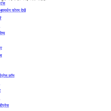
ेंट्स
समर्थन फोरम देखें
न
ें
↗
िष्य
िए
ंच
्डप्रेस.कॉम
↗
ट
↗
बीप्रेस