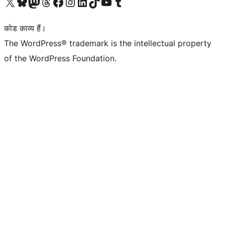
Visit our X (formerly Twitter) account
हमारे बलुस्की खाते पर जाएँ
Visit our Mastodon account
हमारे थ्रेड्स अकाउंट पर जाएं
हमारे फेसबुक पेज पर जाएँ
हमारे इंस्टाग्राम अकाउंट पर जाएं
हमारे लिंक्डइन खाते पर जाएँ
हमारे टिकटॉक खाते पर जाएँ
हमारे यूट्यूब चैनल पर जाएं
हमारे Tumblr खाते पर जाएँ
कोड काव्य हैं।
The WordPress® trademark is the intellectual property
of the WordPress Foundation.