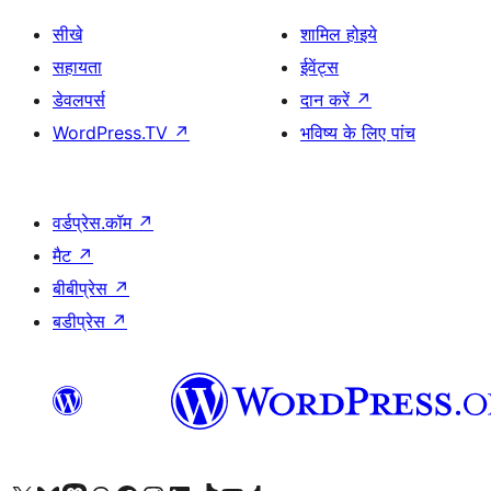
सीखे
शामिल होइये
सहायता
ईवेंट्स
डेवलपर्स
दान करें
↗
WordPress.TV
↗
भविष्य के लिए पांच
वर्डप्रेस.कॉम
↗
मैट
↗
बीबीप्रेस
↗
बडीप्रेस
↗