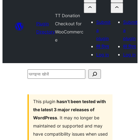
TT Donation
Submit
Submit
Plugin
Checkout for
a
a
Directory
WooCommerc
plugin
plugin
e
मेरे प्रिय
मेरे प्रिय
Log in
Log in
प्लगइन्स
खोजें
This plugin
hasn’t been tested with
the latest 3 major releases of
WordPress
. It may no longer be
maintained or supported and may
have compatibility issues when used