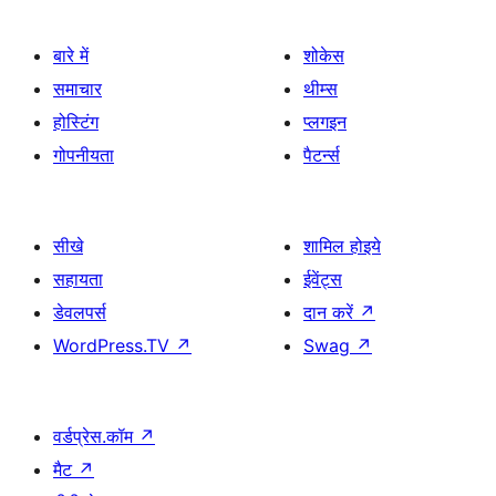
बारे में
शोकेस
समाचार
थीम्स
होस्टिंग
प्लगइन
गोपनीयता
पैटर्न्स
सीखे
शामिल होइये
सहायता
ईवेंट्स
डेवलपर्स
दान करें
↗
WordPress.TV
↗
Swag
↗
वर्डप्रेस.कॉम
↗
मैट
↗