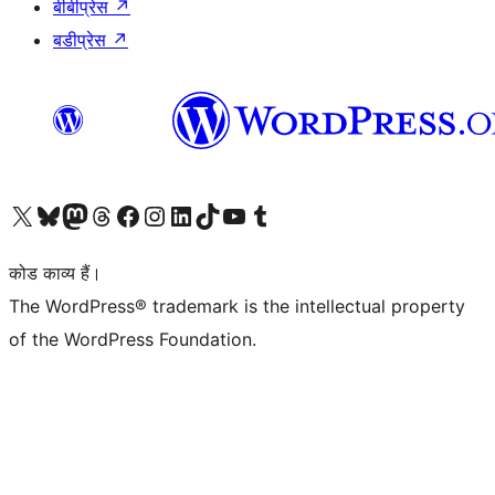
बीबीप्रेस
↗
बडीप्रेस
↗
Visit our X (formerly Twitter) account
हमारे बलुस्की खाते पर जाएँ
Visit our Mastodon account
हमारे थ्रेड्स अकाउंट पर जाएं
हमारे फेसबुक पेज पर जाएँ
हमारे इंस्टाग्राम अकाउंट पर जाएं
हमारे लिंक्डइन खाते पर जाएँ
हमारे टिकटॉक खाते पर जाएँ
हमारे यूट्यूब चैनल पर जाएं
हमारे Tumblr खाते पर जाएँ
कोड काव्य हैं।
The WordPress® trademark is the intellectual property
of the WordPress Foundation.