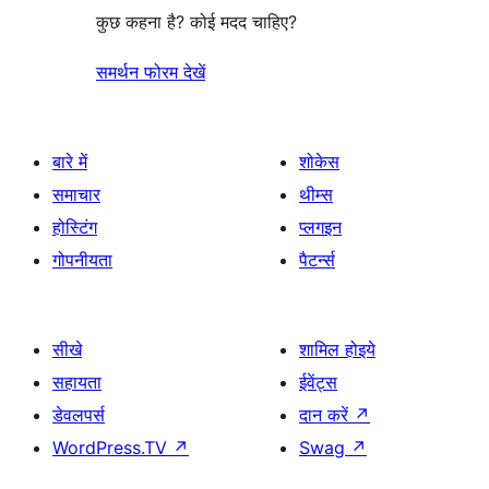
कुछ कहना है? कोई मदद चाहिए?
समर्थन फोरम देखें
बारे में
शोकेस
समाचार
थीम्स
होस्टिंग
प्लगइन
गोपनीयता
पैटर्न्स
सीखे
शामिल होइये
सहायता
ईवेंट्स
डेवलपर्स
दान करें
↗
WordPress.TV
↗
Swag
↗