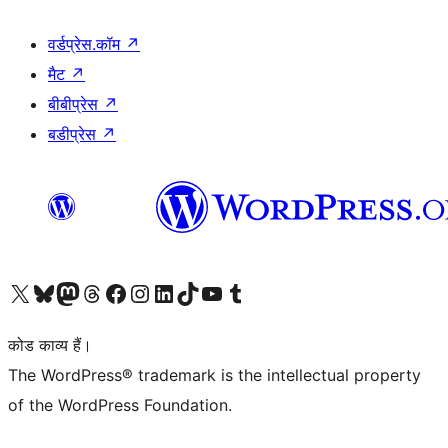
वर्डप्रेस.कॉम
↗
मैट
↗
बीबीप्रेस
↗
बडीप्रेस
↗
Visit our X (formerly Twitter) account
हमारे बलुस्की खाते पर जाएँ
Visit our Mastodon account
हमारे थ्रेड्स अकाउंट पर जाएं
हमारे फेसबुक पेज पर जाएँ
हमारे इंस्टाग्राम अकाउंट पर जाएं
हमारे लिंक्डइन खाते पर जाएँ
हमारे टिकटॉक खाते पर जाएँ
हमारे यूट्यूब चैनल पर जाएं
हमारे Tumblr खाते पर जाएँ
कोड काव्य हैं।
The WordPress® trademark is the intellectual property
of the WordPress Foundation.