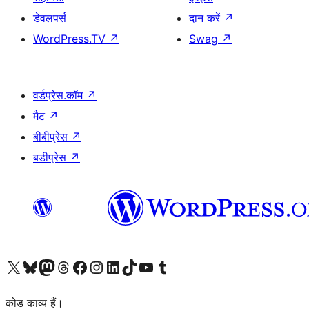
डेवलपर्स
दान करें
↗
WordPress.TV
↗
Swag
↗
वर्डप्रेस.कॉम
↗
मैट
↗
बीबीप्रेस
↗
बडीप्रेस
↗
Visit our X (formerly Twitter) account
हमारे बलुस्की खाते पर जाएँ
Visit our Mastodon account
हमारे थ्रेड्स अकाउंट पर जाएं
हमारे फेसबुक पेज पर जाएँ
हमारे इंस्टाग्राम अकाउंट पर जाएं
हमारे लिंक्डइन खाते पर जाएँ
हमारे टिकटॉक खाते पर जाएँ
हमारे यूट्यूब चैनल पर जाएं
हमारे Tumblr खाते पर जाएँ
कोड काव्य हैं।