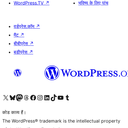
WordPress.TV
↗
भविष्य के लिए पांच
वर्डप्रेस.कॉम
↗
मैट
↗
बीबीप्रेस
↗
बडीप्रेस
↗
Visit our X (formerly Twitter) account
हमारे बलुस्की खाते पर जाएँ
Visit our Mastodon account
हमारे थ्रेड्स अकाउंट पर जाएं
हमारे फेसबुक पेज पर जाएँ
हमारे इंस्टाग्राम अकाउंट पर जाएं
हमारे लिंक्डइन खाते पर जाएँ
हमारे टिकटॉक खाते पर जाएँ
हमारे यूट्यूब चैनल पर जाएं
हमारे Tumblr खाते पर जाएँ
कोड काव्य हैं।
The WordPress® trademark is the intellectual property