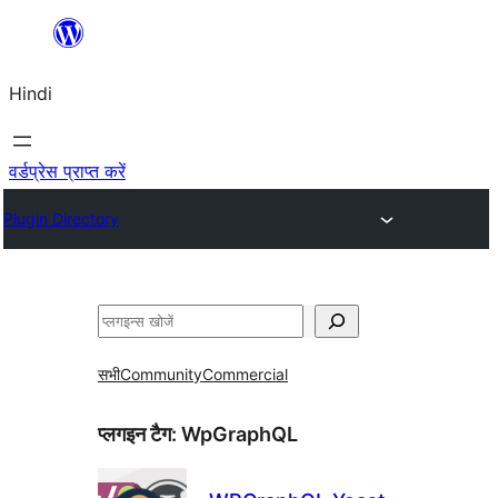
सामग्री
पर
Hindi
जाएं
वर्डप्रेस प्राप्त करें
Plugin Directory
खोजें
सभी
Community
Commercial
प्लगइन टैग:
WpGraphQL