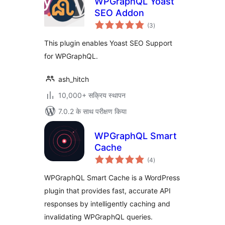
WPGraphQL Yoast
SEO Addon
कुल
(3
)
दर
This plugin enables Yoast SEO Support
for WPGraphQL.
ash_hitch
10,000+ सक्रिय स्थापन
7.0.2 के साथ परीक्षण किया
WPGraphQL Smart
Cache
कुल
(4
)
दर
WPGraphQL Smart Cache is a WordPress
plugin that provides fast, accurate API
responses by intelligently caching and
invalidating WPGraphQL queries.