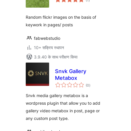
(1
)
दर
Random flickr images on the basis of
keywork in pages/ posts
fabwebstudio
10+ सक्रिय स्थापन
3.9.40 के साथ परीक्षण किया
Snvk Gallery
Metabox
कुल
(0
)
दर
Snvk media gallery metabox is a
wordpress plugin that allow you to add
gallery video metabox in post, page or
any custom post type.