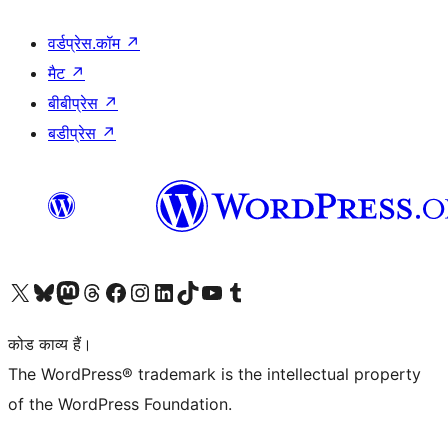
वर्डप्रेस.कॉम
↗
मैट
↗
बीबीप्रेस
↗
बडीप्रेस
↗
Visit our X (formerly Twitter) account
हमारे बलुस्की खाते पर जाएँ
Visit our Mastodon account
हमारे थ्रेड्स अकाउंट पर जाएं
हमारे फेसबुक पेज पर जाएँ
हमारे इंस्टाग्राम अकाउंट पर जाएं
हमारे लिंक्डइन खाते पर जाएँ
हमारे टिकटॉक खाते पर जाएँ
हमारे यूट्यूब चैनल पर जाएं
हमारे Tumblr खाते पर जाएँ
कोड काव्य हैं।
The WordPress® trademark is the intellectual property
of the WordPress Foundation.