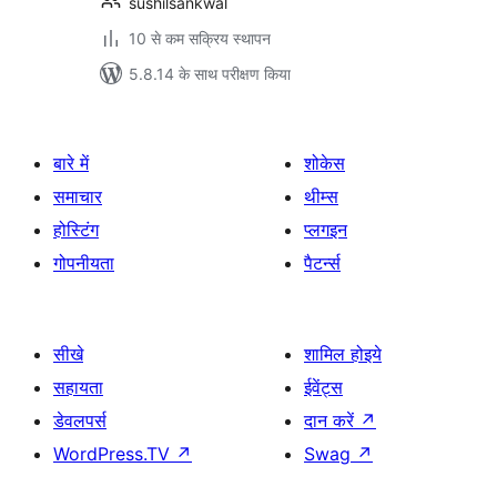
sushilsankwal
10 से कम सक्रिय स्थापन
5.8.14 के साथ परीक्षण किया
बारे में
शोकेस
समाचार
थीम्स
होस्टिंग
प्लगइन
गोपनीयता
पैटर्न्स
सीखे
शामिल होइये
सहायता
ईवेंट्स
डेवलपर्स
दान करें
↗
WordPress.TV
↗
Swag
↗