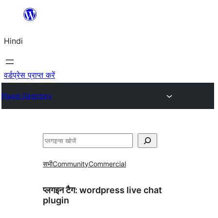
सामग्री
पर
Hindi
जाएं
वर्डप्रेस प्राप्त करें
Plugin Directory
खोजें
सभी
Community
Commercial
प्लगइन टैग:
wordpress live chat
plugin