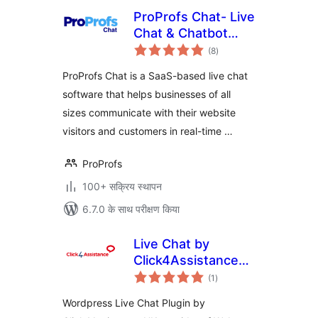
ProProfs Chat- Live
Chat & Chatbot
कुल
Plugin
(8
)
दर
ProProfs Chat is a SaaS-based live chat
software that helps businesses of all
sizes communicate with their website
visitors and customers in real-time …
ProProfs
100+ सक्रिय स्थापन
6.7.0 के साथ परीक्षण किया
Live Chat by
Click4Assistance
कुल
UK
(1
)
दर
Wordpress Live Chat Plugin by