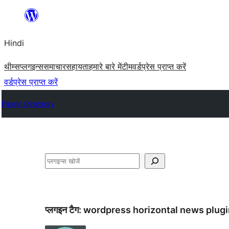
सामग्री
पर
Hindi
जाएं
थीम्स
प्लगइन्स
समाचार
सहायता
हमारे बारे में
टीम
वर्डप्रेस प्राप्त करें
वर्डप्रेस प्राप्त करें
Plugin Directory
खोजें
प्लगइन टैग:
wordpress horizontal news plugi