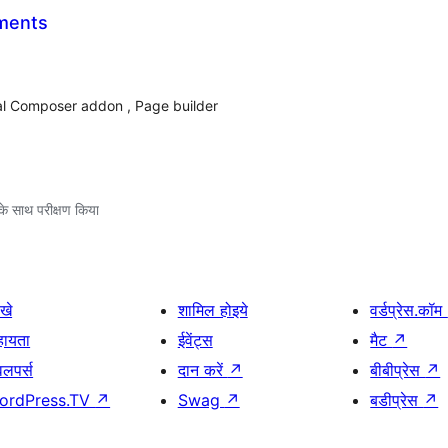
ments
al Composer addon , Page builder
े साथ परीक्षण किया
खे
शामिल होइये
वर्डप्रेस.कॉम
हायता
ईवेंट्स
मैट
↗
वलपर्स
दान करें
↗
बीबीप्रेस
↗
ordPress.TV
↗
Swag
↗
बडीप्रेस
↗